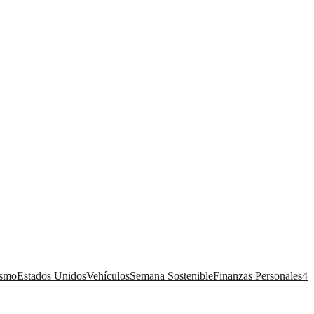
ismo
Estados Unidos
Vehículos
Semana Sostenible
Finanzas Personales
4