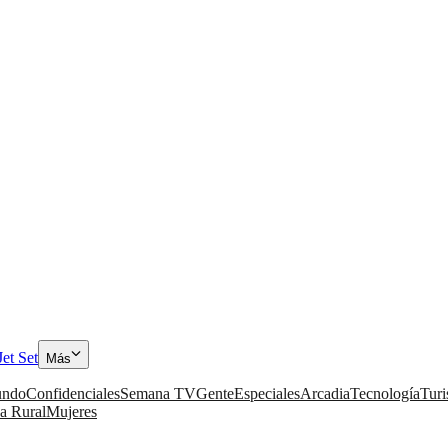
Jet Set
Más
ndo
Confidenciales
Semana TV
Gente
Especiales
Arcadia
Tecnología
Tur
a Rural
Mujeres