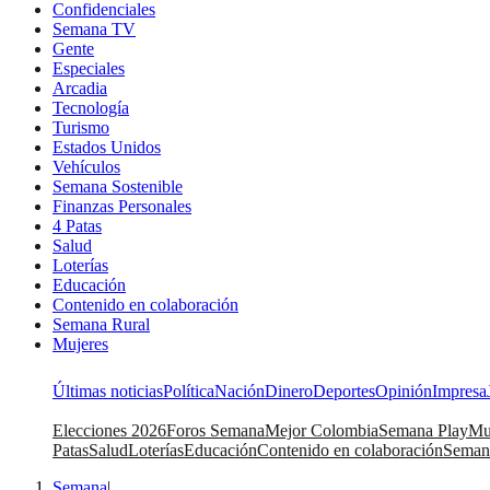
Confidenciales
Semana TV
Gente
Especiales
Arcadia
Tecnología
Turismo
Estados Unidos
Vehículos
Semana Sostenible
Finanzas Personales
4 Patas
Salud
Loterías
Educación
Contenido en colaboración
Semana Rural
Mujeres
Últimas noticias
Política
Nación
Dinero
Deportes
Opinión
Impresa
Elecciones 2026
Foros Semana
Mejor Colombia
Semana Play
Mu
Patas
Salud
Loterías
Educación
Contenido en colaboración
Seman
Semana
|