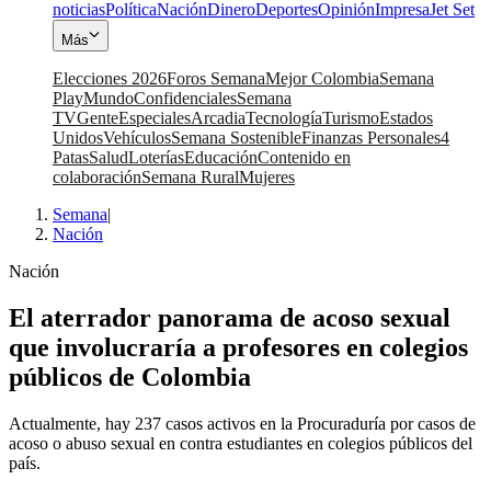
noticias
Política
Nación
Dinero
Deportes
Opinión
Impresa
Jet Set
Más
Elecciones 2026
Foros Semana
Mejor Colombia
Semana
Play
Mundo
Confidenciales
Semana
TV
Gente
Especiales
Arcadia
Tecnología
Turismo
Estados
Unidos
Vehículos
Semana Sostenible
Finanzas Personales
4
Patas
Salud
Loterías
Educación
Contenido en
colaboración
Semana Rural
Mujeres
Semana
|
Nación
Nación
El aterrador panorama de acoso sexual
que involucraría a profesores en colegios
públicos de Colombia
Actualmente, hay 237 casos activos en la Procuraduría por casos de
acoso o abuso sexual en contra estudiantes en colegios públicos del
país.