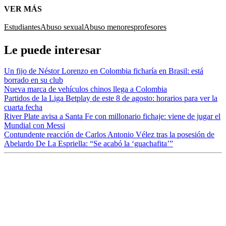
VER MÁS
Estudiantes
Abuso sexual
Abuso menores
profesores
Le puede interesar
Un fijo de Néstor Lorenzo en Colombia ficharía en Brasil: está
borrado en su club
Nueva marca de vehículos chinos llega a Colombia
Partidos de la Liga Betplay de este 8 de agosto: horarios para ver la
cuarta fecha
River Plate avisa a Santa Fe con millonario fichaje: viene de jugar el
Mundial con Messi
Contundente reacción de Carlos Antonio Vélez tras la posesión de
Abelardo De La Espriella: “Se acabó la ‘guachafita’”