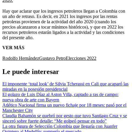
2020.
Hay que aclarar que los ingresos petroleros llegan a Colombia con
un año de retraso. Es decir, en 2021 los ingresos por las rentas
petroleras provienen de la actividad del año 2020 (cuando los
precios alcanzaron a tocar mínimos históricos), y que en 2022 los
recursos petroleros estarán ligados a la actividad y las condiciones
del presente año.
VER MÁS
Rodolfo Hernández
Gustavo Petro
Elecciones 2022
Le puede interesar
El imponente ‘total look’ de Silvia Tcherassi en Cali que acaparó las
miradas en la posesión presidencial
El golazo de Luis Díaz al Aston Villa, captado a ras de campo:
nueva obra de arte con Bayern
Atlético Nacional firma un nuevo fichaje por 18 meses: pasó por el
Manchester City
Claudia Bahamón se quebró por gesto que tuvo Santiago Cruz y se
sinceró sobre fuerte detalle: “Me golpeó pensar en todo”
La otra figura de Selección Colombia que llegaría con Juanfer
Quintero al Medellín: rompería el mercado