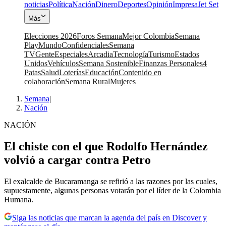
noticias
Política
Nación
Dinero
Deportes
Opinión
Impresa
Jet Set
Más
Elecciones 2026
Foros Semana
Mejor Colombia
Semana
Play
Mundo
Confidenciales
Semana
TV
Gente
Especiales
Arcadia
Tecnología
Turismo
Estados
Unidos
Vehículos
Semana Sostenible
Finanzas Personales
4
Patas
Salud
Loterías
Educación
Contenido en
colaboración
Semana Rural
Mujeres
Semana
|
Nación
NACIÓN
El chiste con el que Rodolfo Hernández
volvió a cargar contra Petro
El exalcalde de Bucaramanga se refirió a las razones por las cuales,
supuestamente, algunas personas votarán por el líder de la Colombia
Humana.
Siga las noticias que marcan la agenda del país en Discover y