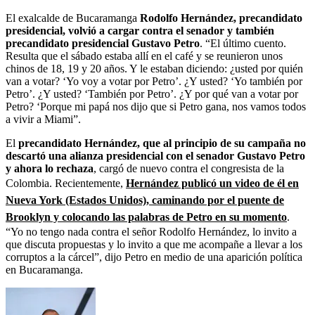
El exalcalde de Bucaramanga
Rodolfo Hernández, precandidato
presidencial, volvió a cargar contra el senador y también
precandidato presidencial Gustavo Petro
. “El último cuento.
Resulta que el sábado estaba allí en el café y se reunieron unos
chinos de 18, 19 y 20 años. Y le estaban diciendo: ¿usted por quién
van a votar? ‘Yo voy a votar por Petro’. ¿Y usted? ‘Yo también por
Petro’. ¿Y usted? ‘También por Petro’. ¿Y por qué van a votar por
Petro? ‘Porque mi papá nos dijo que si Petro gana, nos vamos todos
a vivir a Miami”.
El
precandidato Hernández, que al principio de su campaña no
descartó una alianza presidencial con el senador Gustavo Petro
y ahora lo rechaza
, cargó de nuevo contra el congresista de la
Colombia. Recientemente,
Hernández publicó un video de él en
Nueva York (Estados Unidos), caminando por el puente de
Brooklyn y colocando las palabras de Petro en su momento
.
“Yo no tengo nada contra el señor Rodolfo Hernández, lo invito a
que discuta propuestas y lo invito a que me acompañe a llevar a los
corruptos a la cárcel”, dijo Petro en medio de una aparición política
en Bucaramanga.