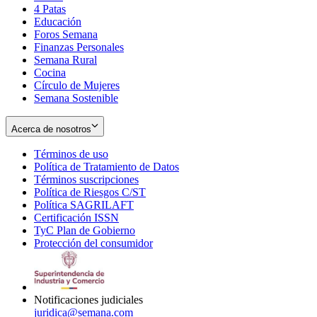
4 Patas
new
in
Educación
window
new
Foros Semana
window
Finanzas Personales
Semana Rural
Cocina
Círculo de Mujeres
Semana Sostenible
Acerca de nosotros
Términos de uso
Opens
Política de Tratamiento de Datos
in
Opens
Términos suscripciones
new
Opens
in
Política de Riesgos C/ST
window
in
Opens
new
Política SAGRILAFT
Opens
new
in
window
Certificación ISSN
Opens
in
window
new
TyC Plan de Gobierno
in
new
Opens
window
Protección del consumidor
new
window
in
Opens
window
new
in
window
new
window
Notificaciones judiciales
juridica@semana.com