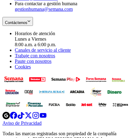
Para contactar a gestión humana
gestionhumana@semana.com
Contáctenos
Horarios de atención
Lunes a Viernes
8:00 a.m. a 6:00 p.m.
Canales de servicio al cliente
Trabaje con nosotros
Paute con nosotros
Cookies
Opens
Opens
Opens
Opens
Opens
in
in
in
in
in
Aviso de Privacidad
Opens
new
new
new
new
new
in
window
window
window
window
window
Todas las marcas registradas son propiedad de la compañía
new