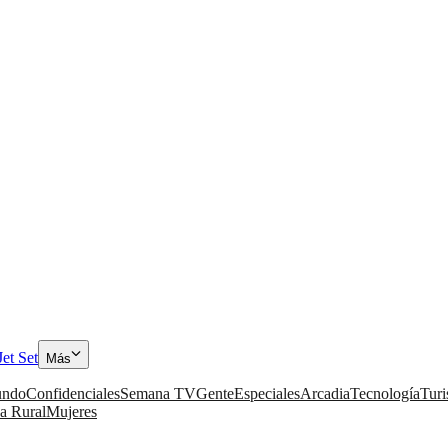
Jet Set
Más
ndo
Confidenciales
Semana TV
Gente
Especiales
Arcadia
Tecnología
Tur
a Rural
Mujeres