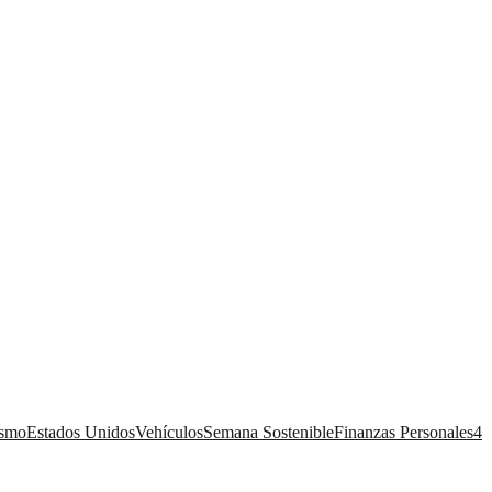
ismo
Estados Unidos
Vehículos
Semana Sostenible
Finanzas Personales
4