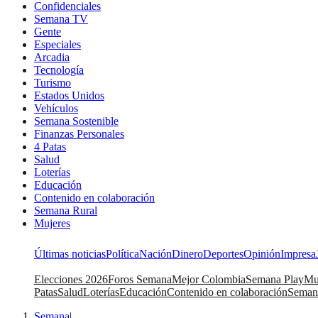
Confidenciales
Semana TV
Gente
Especiales
Arcadia
Tecnología
Turismo
Estados Unidos
Vehículos
Semana Sostenible
Finanzas Personales
4 Patas
Salud
Loterías
Educación
Contenido en colaboración
Semana Rural
Mujeres
Últimas noticias
Política
Nación
Dinero
Deportes
Opinión
Impresa
Elecciones 2026
Foros Semana
Mejor Colombia
Semana Play
Mu
Patas
Salud
Loterías
Educación
Contenido en colaboración
Seman
Semana
|