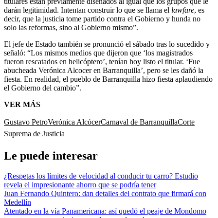
titulares están previamente diseñados al igual que los grupos que le
darán legitimidad. Intentan construir lo que se llama el
lawfare
, es
decir, que la justicia tome partido contra el Gobierno y hunda no
solo las reformas, sino al Gobierno mismo”.
El jefe de Estado también se pronunció el sábado tras lo sucedido y
señaló: “Los mismos medios que dijeron que ‘los magistrados
fueron rescatados en helicóptero’, tenían hoy listo el titular. ‘Fue
abucheada Verónica Alcocer en Barranquilla’, pero se les dañó la
fiesta. En realidad, el pueblo de Barranquilla hizo fiesta aplaudiendo
el Gobierno del cambio”.
VER MÁS
Gustavo Petro
Verónica Alcócer
Carnaval de Barranquilla
Corte
Suprema de Justicia
Le puede interesar
¿Respetas los límites de velocidad al conducir tu carro? Estudio
revela el impresionante ahorro que se podría tener
Juan Fernando Quintero: dan detalles del contrato que firmará con
Medellín
Atentado en la vía Panamericana: así quedó el peaje de Mondomo