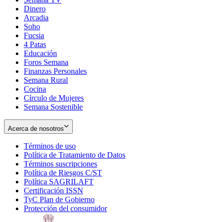
Dinero
Arcadia
Soho
Opens
Fucsia
in
Opens
4 Patas
new
in
Educación
window
new
Foros Semana
window
Finanzas Personales
Semana Rural
Cocina
Círculo de Mujeres
Semana Sostenible
Acerca de nosotros
Términos de uso
Opens
Política de Tratamiento de Datos
in
Opens
Términos suscripciones
new
Opens
in
Política de Riesgos C/ST
window
in
Opens
new
Política SAGRILAFT
Opens
new
in
window
Certificación ISSN
Opens
in
window
new
TyC Plan de Gobierno
in
new
Opens
window
Protección del consumidor
new
window
in
Opens
window
new
in