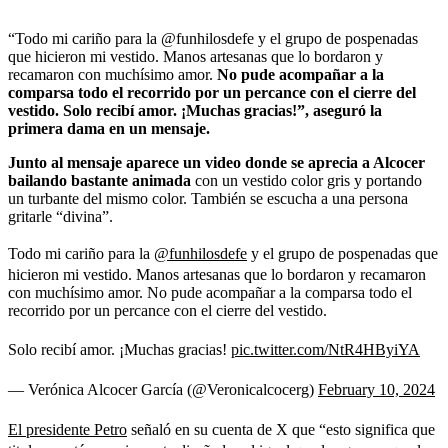
“Todo mi cariño para la @funhilosdefe y el grupo de pospenadas
que hicieron mi vestido. Manos artesanas que lo bordaron y
recamaron con muchísimo amor.
No pude acompañar a la
comparsa todo el recorrido por un percance con el cierre del
vestido. Solo recibí amor. ¡Muchas gracias!”, aseguró la
primera dama en un mensaje.
Junto al mensaje aparece un video donde se aprecia a Alcocer
bailando bastante animada
con un vestido color gris y portando
un turbante del mismo color.
También se escucha a una persona
gritarle “divina”.
Todo mi cariño para la
@funhilosdefe
y el grupo de pospenadas que
hicieron mi vestido. Manos artesanas que lo bordaron y recamaron
con muchísimo amor. No pude acompañar a la comparsa todo el
recorrido por un percance con el cierre del vestido.
Solo recibí amor. ¡Muchas gracias!
pic.twitter.com/NtR4HByiYA
— Verónica Alcocer García (@Veronicalcocerg)
February 10, 2024
El presidente Petro
señaló en su cuenta de X que “esto significa que