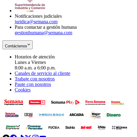
window
new
window
Notificaciones judiciales
juridica@semana.com
Para contactar a gestión humana
gestionhumana@semana.com
Contáctenos
Horarios de atención
Lunes a Viernes
8:00 a.m. a 6:00 p.m.
Canales de servicio al cliente
Trabaje con nosotros
Paute con nosotros
Cookies
Opens
Opens
Opens
Opens
Opens