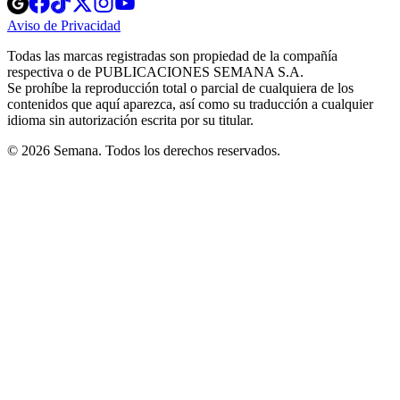
in
in
in
in
in
Aviso de Privacidad
Opens
new
new
new
new
new
in
window
window
window
window
window
Todas las marcas registradas son propiedad de la compañía
new
respectiva o de PUBLICACIONES SEMANA S.A.
window
Se prohíbe la reproducción total o parcial de cualquiera de los
contenidos que aquí aparezca, así como su traducción a cualquier
idioma sin autorización escrita por su titular.
© 2026 Semana. Todos los derechos reservados.