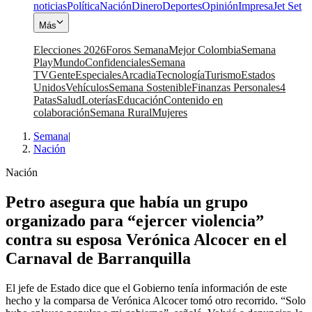
noticias
Política
Nación
Dinero
Deportes
Opinión
Impresa
Jet Set
Más
Elecciones 2026
Foros Semana
Mejor Colombia
Semana
Play
Mundo
Confidenciales
Semana
TV
Gente
Especiales
Arcadia
Tecnología
Turismo
Estados
Unidos
Vehículos
Semana Sostenible
Finanzas Personales
4
Patas
Salud
Loterías
Educación
Contenido en
colaboración
Semana Rural
Mujeres
Semana
|
Nación
Nación
Petro asegura que había un grupo
organizado para “ejercer violencia”
contra su esposa Verónica Alcocer en el
Carnaval de Barranquilla
El jefe de Estado dice que el Gobierno tenía información de este
hecho y la comparsa de Verónica Alcocer tomó otro recorrido. “Solo