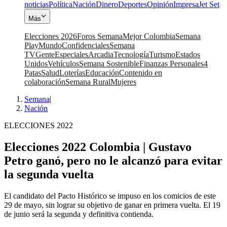
noticias
Política
Nación
Dinero
Deportes
Opinión
Impresa
Jet Set
Más
Elecciones 2026
Foros Semana
Mejor Colombia
Semana
Play
Mundo
Confidenciales
Semana
TV
Gente
Especiales
Arcadia
Tecnología
Turismo
Estados
Unidos
Vehículos
Semana Sostenible
Finanzas Personales
4
Patas
Salud
Loterías
Educación
Contenido en
colaboración
Semana Rural
Mujeres
Semana
|
Nación
ELECCIONES 2022
Elecciones 2022 Colombia | Gustavo
Petro ganó, pero no le alcanzó para evitar
la segunda vuelta
El candidato del Pacto Histórico se impuso en los comicios de este
29 de mayo, sin lograr su objetivo de ganar en primera vuelta. El 19
de junio será la segunda y definitiva contienda.