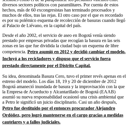
diversos sectores políticos con paramilitares. Por cuenta de estos
hechos, más de 60 excongresistas han terminado procesados y
muchos de ellos, tras las rejas. El otro caso por el que es recordado
es por su polémico esquema de recolección de basuras cuando llegó
al Palacio de Liévano, en la capital del país.
Desde el año 2002, el servicio de aseo en Bogotá venía siendo
prestado por empresas privadas que recogían la basura en las seis
zonas en las que fue dividida la ciudad bajo un esquema de libre
competencia.
Petro asumió en 2012 y decidió cambiar el modelo.
Incluyó a los recicladores y dispuso que el servicio fuera
prestado directamente por el Distrito Capital.
Su idea, denominada Basura Cero, tuvo el primer revés apenas en el
estreno del modelo. Los días 18, 19 y 20 de diciembre de 2012
Bogotá amaneció inundada de basura y la improvisación con la que
la Empresa de Acueducto y Alcantarillado de Bogotá (EAAB)
asumió su nueva responsabilidad ocasionó una crisis ambiental que
a Petro le significó un juicio disciplinario. Casi un año después,
Petro fue destituido por el entonces procurador Alejandro
Ordóñez, pero logró mantenerse en el cargo gracias a medidas
cautelares y a fallos judiciales.