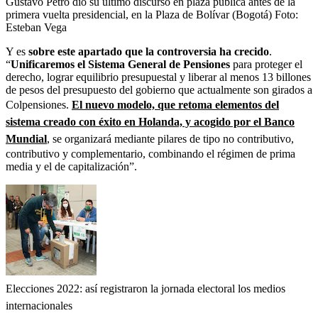
Gustavo Petro dio su último discurso en plaza pública antes de la
primera vuelta presidencial, en la Plaza de Bolívar (Bogotá)
Foto:
Esteban Vega
Y es
sobre este apartado que la controversia ha crecido
.
“
Unificaremos el Sistema General de Pensiones
para proteger el
derecho, lograr equilibrio presupuestal y liberar al menos 13 billones
de pesos del presupuesto del gobierno que actualmente son girados a
Colpensiones.
El nuevo modelo, que retoma elementos del
sistema creado con éxito en Holanda, y acogido por el Banco
Mundial
, se organizará mediante pilares de tipo no contributivo,
contributivo y complementario, combinando el régimen de prima
media y el de capitalización”.
Elecciones 2022: así registraron la jornada electoral los medios
internacionales