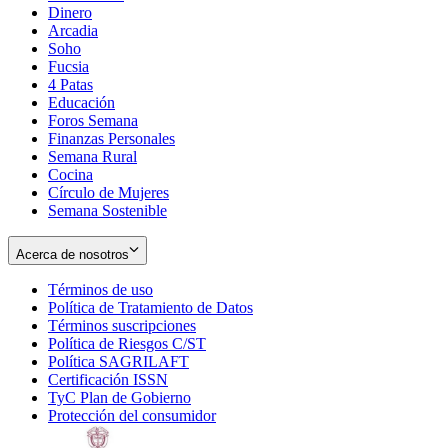
Dinero
Arcadia
Soho
Opens
Fucsia
in
Opens
4 Patas
new
in
Educación
window
new
Foros Semana
window
Finanzas Personales
Semana Rural
Cocina
Círculo de Mujeres
Semana Sostenible
Acerca de nosotros
Términos de uso
Opens
Política de Tratamiento de Datos
in
Opens
Términos suscripciones
new
Opens
in
Política de Riesgos C/ST
window
in
Opens
new
Política SAGRILAFT
Opens
new
in
window
Certificación ISSN
Opens
in
window
new
TyC Plan de Gobierno
in
new
Opens
window
Protección del consumidor
new
window
in
Opens
window
new
in