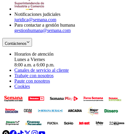
window
new
window
Notificaciones judiciales
juridica@semana.com
Para contactar a gestión humana
gestionhumana@semana.com
Contáctenos
Horarios de atención
Lunes a Viernes
8:00 a.m. a 6:00 p.m.
Canales de servicio al cliente
Trabaje con nosotros
Paute con nosotros
Cookies
Opens
Opens
Opens
Opens
Opens