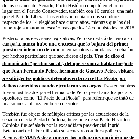
de los escaños del Senado, Pacto Histórico empató en el primer
lugar con el Partido Conservador, también con 16 curules, una más
que el Partido Liberal. Los godos aumentaron dos senadores
respecto de los 14 elegidos hace cuatro años, mientras que los del
trapo rojo sumaron un escaño más que los 14 conquistados en 2018.
Posterior a las elecciones legislativas, Petro se dedicó de lleno a su
campaña,
nunca hubo una encuesta que lo bajara del primer
puesto en intención de voto
, mientras otros candidatos le debatían
por hechos particulares que sacudieron al país.
Uno de ellos el
denominado “perdón social”, del que se vino a hablar luego de
que Juan Fernando Petro, hermano de Gustavo Petro, visitara
a exdirigentes políticos detenidos en la cárcel La Picota por
delitos cometidos cuando ejecutaron sus cargos
. Esos encuentros
fueron justificados por el hermano de Petro, pero llamados por sus
opositores como “El Pacto de la Picota”, para referir que se trató de
una supuesta alianza en busca de votos.
También fue objeto de múltiples críticas por las actuaciones de la
senadora electa Piedad Córdoba, integrante de su Pacto Histórico.
Córdoba fue señalada por la excandidata presidencial Ingrid
Betancourt de haber utilizado su secuestro con fines políticos.
Aparte,
SEMANA dio a conocer los millonarios movimientos de