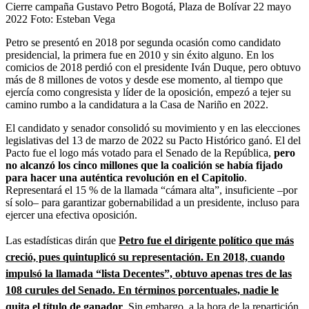
Cierre campaña Gustavo Petro Bogotá, Plaza de Bolívar 22 mayo
2022
Foto:
Esteban Vega
Petro se presentó en 2018 por segunda ocasión como candidato
presidencial, la primera fue en 2010 y sin éxito alguno. En los
comicios de 2018 perdió con el presidente Iván Duque, pero obtuvo
más de 8 millones de votos y desde ese momento, al tiempo que
ejercía como congresista y líder de la oposición, empezó a tejer su
camino rumbo a la candidatura a la Casa de Nariño en 2022.
El candidato y senador consolidó su movimiento y en las elecciones
legislativas del 13 de marzo de 2022 su Pacto Histórico ganó. El del
Pacto fue el logo más votado para el Senado de la República,
pero
no alcanzó los cinco millones que la coalición se había fijado
para hacer una auténtica revolución en el Capitolio
.
Representará el 15 % de la llamada “cámara alta”, insuficiente –por
sí solo– para garantizar gobernabilidad a un presidente, incluso para
ejercer una efectiva oposición.
Las estadísticas dirán que
Petro fue el dirigente político que más
creció, pues quintuplicó su representación. En 2018, cuando
impulsó la llamada “lista Decentes”, obtuvo apenas tres de las
108 curules del Senado. En términos porcentuales, nadie le
quita el título de ganador
. Sin embargo, a la hora de la repartición