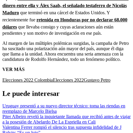
dinero entre ella y Álex Saab, el señalado testaferro de Nicolás
Maduro
que terminó en una cárcel de Estados Unidos. Y
recientemente fue
retenida en Honduras por no declarar 68.000
dólares
que llevaba consigo y cuyas aclaraciones aún están
pendientes y son motivo de investigación en ese país.
Al margen de las múltiples polémicas surgidas, la campaña de Petro
ha suscitado una polarización aún mayor del país, aunque él diga
que llama a la unidad. Ahora encuentra una seria amenaza con la
candidatura de Rodolfo Hernández, todo un fenómeno político.
VER MÁS
Elecciones 2022 Colombia
Elecciones 2022
Gustavo Petro
Le puede interesar
Uruguay presentó a su nuevo director técnico: toma las riendas en
reemplazo de Marcelo Bielsa
Piter Albeiro reveló la inquietante llamada que recibió antes de viajar
a la posesión de Abelardo De La Espriella en Cali
Valentina Ferrer rompió el silencio tras supuesta infidelidad de J
Balvin: “Es un lujo”