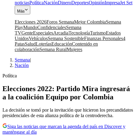
noticias
Política
Nación
Dinero
Deportes
Opinión
Impresa
Jet Set
Más
Elecciones 2026
Foros Semana
Mejor Colombia
Semana
Play
Mundo
Confidenciales
Semana
TV
Gente
Especiales
Arcadia
Tecnología
Turismo
Estados
Unidos
Vehículos
Semana Sostenible
Finanzas Personales
4
Patas
Salud
Loterías
Educación
Contenido en
colaboración
Semana Rural
Mujeres
Semana
|
Nación
Política
Elecciones 2022: Partido Mira ingresará
a la coalición Equipo por Colombia
La decisión se tomó por la invitación que hicieron los precandidatos
presidenciales de esta alianza política de la centroderecha.
Siga las noticias que marcan la agenda del país en Discover y
manténgase al día