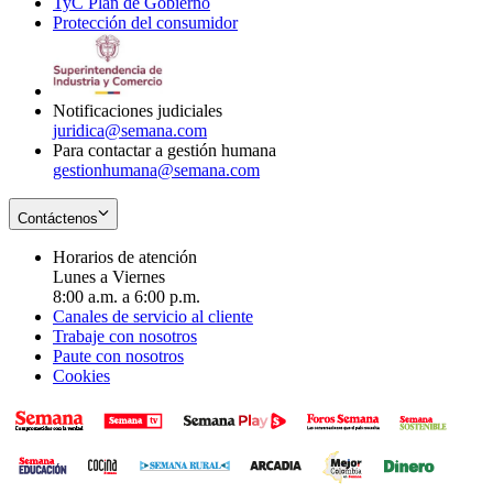
TyC Plan de Gobierno
in
new
Opens
window
Protección del consumidor
new
window
in
Opens
window
new
in
window
new
window
Notificaciones judiciales
juridica@semana.com
Para contactar a gestión humana
gestionhumana@semana.com
Contáctenos
Horarios de atención
Lunes a Viernes
8:00 a.m. a 6:00 p.m.
Canales de servicio al cliente
Trabaje con nosotros
Paute con nosotros
Cookies