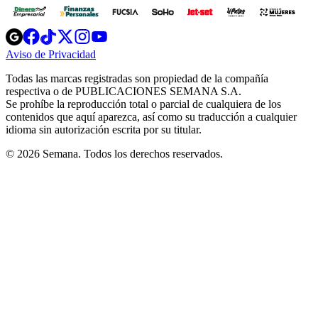
Opens
Opens
Opens
Opens
Opens
in
in
in
in
in
Aviso de Privacidad
Opens
new
new
new
new
new
in
window
window
window
window
window
Todas las marcas registradas son propiedad de la compañía
new
respectiva o de PUBLICACIONES SEMANA S.A.
window
Se prohíbe la reproducción total o parcial de cualquiera de los
contenidos que aquí aparezca, así como su traducción a cualquier
idioma sin autorización escrita por su titular.
© 2026 Semana. Todos los derechos reservados.