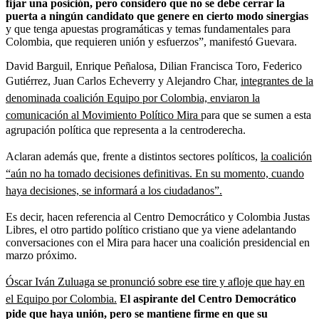
fijar una posición, pero considero que no se debe cerrar la
puerta a ningún candidato que genere en cierto modo sinergias
y que tenga apuestas programáticas y temas fundamentales para
Colombia, que requieren unión y esfuerzos”, manifestó Guevara.
David Barguil, Enrique Peñalosa, Dilian Francisca Toro, Federico
Gutiérrez, Juan Carlos Echeverry y Alejandro Char,
integrantes de la
denominada coalición Equipo por Colombia, enviaron la
comunicación al Movimiento Político Mira
para que se sumen a esta
agrupación política que representa a la centroderecha.
Aclaran además que, frente a distintos sectores políticos,
la coalición
“aún no ha tomado decisiones definitivas. En su momento, cuando
haya decisiones, se informará a los ciudadanos”.
Es decir, hacen referencia al Centro Democrático y Colombia Justas
Libres, el otro partido político cristiano que ya viene adelantando
conversaciones con el Mira para hacer una coalición presidencial en
marzo próximo.
Óscar Iván Zuluaga se pronunció sobre ese tire y afloje que hay en
el Equipo por Colombia.
El aspirante del Centro Democrático
pide que haya unión, pero se mantiene firme en que su