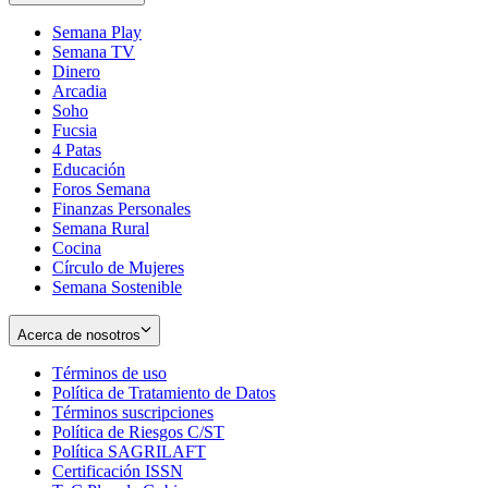
Semana Play
Semana TV
Dinero
Arcadia
Soho
Opens
Fucsia
in
Opens
4 Patas
new
in
Educación
window
new
Foros Semana
window
Finanzas Personales
Semana Rural
Cocina
Círculo de Mujeres
Semana Sostenible
Acerca de nosotros
Términos de uso
Opens
Política de Tratamiento de Datos
in
Opens
Términos suscripciones
new
Opens
in
Política de Riesgos C/ST
window
in
Opens
new
Política SAGRILAFT
Opens
new
in
window
Certificación ISSN
Opens
in
window
new