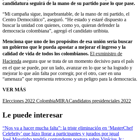
candidatura seguirá de la mano de su partido pase lo que pase.
“Mi campaña sigue, inquebrantable, de la mano de mi partido, el
Centro Democrático”, aseguró. “He estado y estaré dispuesto a
buscar la unidad con quienes, como yo, quieran defender la
democracia colombiana”, agregó el candidato uribista.
Menciona que uno de los propósitos de esa unión sería buscar
un gobierno que le pueda apostar a mejorar el ingreso y la
calidad de vida de todos los colombianos.
El exministro de
Hacienda
asegura que se trata de un momento decisivo para el país
en el que se puede, por un lado, avanzar en lo que se ha logrado y
mejorar lo que aún falta por corregir, por el otro, caer en una
“amenaza” que representa retroceso y un peligro para la democracia.
VER MÁS
Elecciones 2022 Colombia
MIRA
Candidatos presidenciales 2022
Le puede interesar
“Nos va a hacer mucha falta”: la triste eliminación en ‘MasterChef
Celebrity’ que hizo llorar a participantes y jurados por igual
José Mourinho tendría contundente postura sobre Vinícius Jr.: