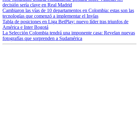
decisión sería clave en Real Madrid
Cambiaron las vías de 10 departamentos en Colombia: estas son las
tecnologías que comenzó a implementar el Invías
Tabla de posiciones en Liga BetPlay: nuevo líder tras triunfos de
América e Inter Bogotá
La Selección Colombia tendrá una imponente casa: Revelan nuevas
fotografías que sorprenden a Sudamérica