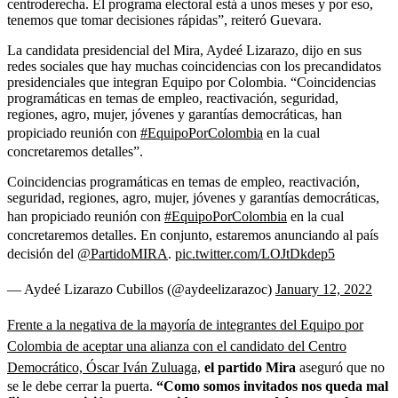
centroderecha. El programa electoral está a unos meses y por eso,
tenemos que tomar decisiones rápidas”, reiteró Guevara.
La candidata presidencial del Mira, Aydeé Lizarazo, dijo en sus
redes sociales que hay muchas coincidencias con los precandidatos
presidenciales que integran Equipo por Colombia. “Coincidencias
programáticas en temas de empleo, reactivación, seguridad,
regiones, agro, mujer, jóvenes y garantías democráticas, han
propiciado reunión con
#EquipoPorColombia
en la cual
concretaremos detalles”.
Coincidencias programáticas en temas de empleo, reactivación,
seguridad, regiones, agro, mujer, jóvenes y garantías democráticas,
han propiciado reunión con
#EquipoPorColombia
en la cual
concretaremos detalles. En conjunto, estaremos anunciando al país
decisión del
@PartidoMIRA
.
pic.twitter.com/LOJtDkdep5
— Aydeé Lizarazo Cubillos (@aydeelizarazoc)
January 12, 2022
Frente a la negativa de la mayoría de integrantes del Equipo por
Colombia de aceptar una alianza con el candidato del Centro
Democrático, Óscar Iván Zuluaga,
el partido Mira
aseguró que no
se le debe cerrar la puerta.
“Como somos invitados nos queda mal