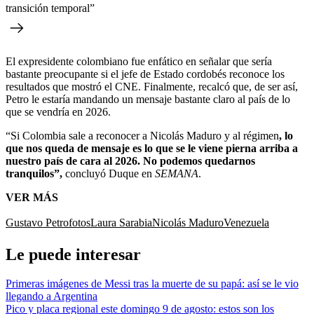
transición temporal”
El expresidente colombiano fue enfático en señalar que sería
bastante preocupante si el jefe de Estado cordobés reconoce los
resultados que mostró el CNE. Finalmente, recalcó que, de ser así,
Petro le estaría mandando un mensaje bastante claro al país de lo
que se vendría en 2026.
“Si Colombia sale a reconocer a Nicolás Maduro y al régimen
, lo
que nos queda de mensaje es lo que se le viene pierna arriba a
nuestro país de cara al 2026. No podemos quedarnos
tranquilos”,
concluyó Duque en
SEMANA
.
VER MÁS
Gustavo Petro
fotos
Laura Sarabia
Nicolás Maduro
Venezuela
Le puede interesar
Primeras imágenes de Messi tras la muerte de su papá: así se le vio
llegando a Argentina
Pico y placa regional este domingo 9 de agosto: estos son los