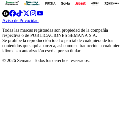
Opens
Opens
Opens
Opens
Opens
in
in
in
in
in
Aviso de Privacidad
Opens
new
new
new
new
new
in
window
window
window
window
window
Todas las marcas registradas son propiedad de la compañía
new
respectiva o de PUBLICACIONES SEMANA S.A.
window
Se prohíbe la reproducción total o parcial de cualquiera de los
contenidos que aquí aparezca, así como su traducción a cualquier
idioma sin autorización escrita por su titular.
© 2026 Semana. Todos los derechos reservados.