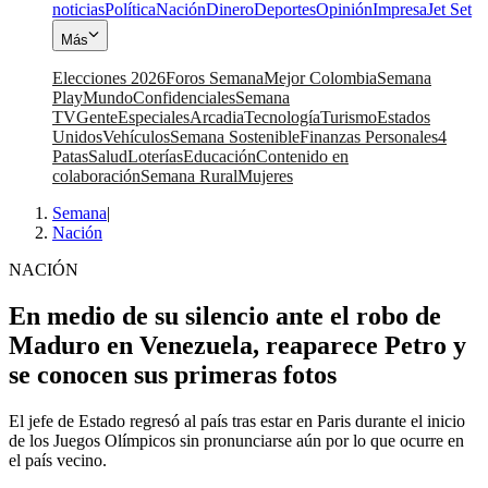
noticias
Política
Nación
Dinero
Deportes
Opinión
Impresa
Jet Set
Más
Elecciones 2026
Foros Semana
Mejor Colombia
Semana
Play
Mundo
Confidenciales
Semana
TV
Gente
Especiales
Arcadia
Tecnología
Turismo
Estados
Unidos
Vehículos
Semana Sostenible
Finanzas Personales
4
Patas
Salud
Loterías
Educación
Contenido en
colaboración
Semana Rural
Mujeres
Semana
|
Nación
NACIÓN
En medio de su silencio ante el robo de
Maduro en Venezuela, reaparece Petro y
se conocen sus primeras fotos
El jefe de Estado regresó al país tras estar en Paris durante el inicio
de los Juegos Olímpicos sin pronunciarse aún por lo que ocurre en
el país vecino.