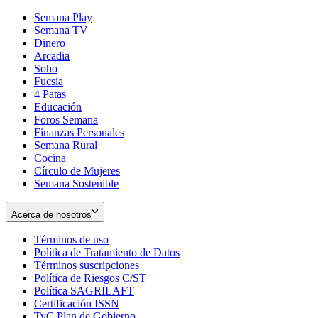
Semana Play
Semana TV
Dinero
Arcadia
Soho
Opens
Fucsia
in
Opens
4 Patas
new
in
Educación
window
new
Foros Semana
window
Finanzas Personales
Semana Rural
Cocina
Círculo de Mujeres
Semana Sostenible
Acerca de nosotros
Términos de uso
Opens
Política de Tratamiento de Datos
in
Opens
Términos suscripciones
new
Opens
in
Política de Riesgos C/ST
window
in
Opens
new
Política SAGRILAFT
Opens
new
in
window
Certificación ISSN
Opens
in
window
new
TyC Plan de Gobierno
in
new
Opens
window