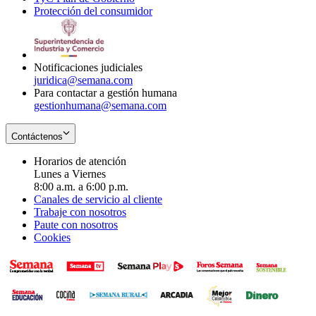
Protección del consumidor
new
window
in
Opens
window
new
in
window
new
window
Notificaciones judiciales
juridica@semana.com
Para contactar a gestión humana
gestionhumana@semana.com
Contáctenos
Horarios de atención
Lunes a Viernes
8:00 a.m. a 6:00 p.m.
Canales de servicio al cliente
Trabaje con nosotros
Paute con nosotros
Cookies