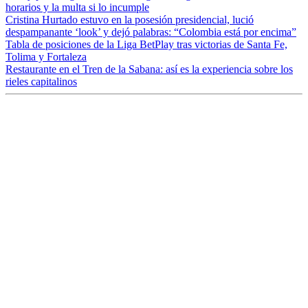
horarios y la multa si lo incumple
Cristina Hurtado estuvo en la posesión presidencial, lució
despampanante ‘look’ y dejó palabras: “Colombia está por encima”
Tabla de posiciones de la Liga BetPlay tras victorias de Santa Fe,
Tolima y Fortaleza
Restaurante en el Tren de la Sabana: así es la experiencia sobre los
rieles capitalinos