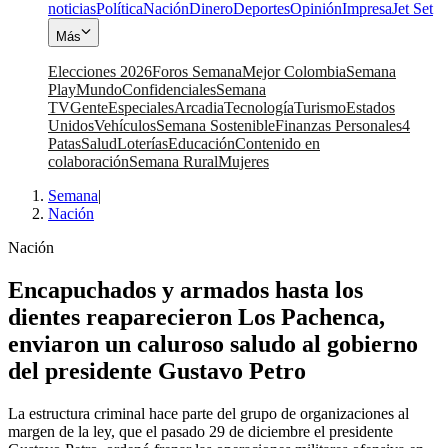
noticias
Política
Nación
Dinero
Deportes
Opinión
Impresa
Jet Set
Más
Elecciones 2026
Foros Semana
Mejor Colombia
Semana
Play
Mundo
Confidenciales
Semana
TV
Gente
Especiales
Arcadia
Tecnología
Turismo
Estados
Unidos
Vehículos
Semana Sostenible
Finanzas Personales
4
Patas
Salud
Loterías
Educación
Contenido en
colaboración
Semana Rural
Mujeres
Semana
|
Nación
Nación
Encapuchados y armados hasta los
dientes reaparecieron Los Pachenca,
enviaron un caluroso saludo al gobierno
del presidente Gustavo Petro
La estructura criminal hace parte del grupo de organizaciones al
margen de la ley, que el pasado 29 de diciembre el presidente