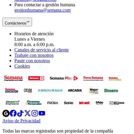
Para contactar a gestión humana
gestionhumana@semana.com
Contáctenos
Horarios de atención
Lunes a Viernes
8:00 a.m. a 6:00 p.m.
Canales de servicio al cliente
Trabaje con nosotros
Paute con nosotros
Cookies
Opens
Opens
Opens
Opens
Opens
in
in
in
in
in
Aviso de Privacidad
Opens
new
new
new
new
new
in
window
window
window
window
window
Todas las marcas registradas son propiedad de la compañía
new