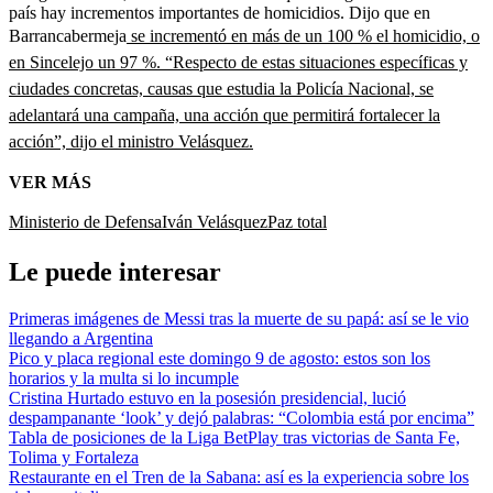
país hay incrementos importantes de homicidios. Dijo que en
Barrancabermeja
se incrementó en más de un 100 % el homicidio, o
en Sincelejo un 97 %. “Respecto de estas situaciones específicas y
ciudades concretas, causas que estudia la Policía Nacional, se
adelantará una campaña, una acción que permitirá fortalecer la
acción”, dijo el ministro Velásquez.
VER MÁS
Ministerio de Defensa
Iván Velásquez
Paz total
Le puede interesar
Primeras imágenes de Messi tras la muerte de su papá: así se le vio
llegando a Argentina
Pico y placa regional este domingo 9 de agosto: estos son los
horarios y la multa si lo incumple
Cristina Hurtado estuvo en la posesión presidencial, lució
despampanante ‘look’ y dejó palabras: “Colombia está por encima”
Tabla de posiciones de la Liga BetPlay tras victorias de Santa Fe,
Tolima y Fortaleza
Restaurante en el Tren de la Sabana: así es la experiencia sobre los