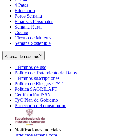
4 Patas
new
in
Educación
window
new
Foros Semana
window
Finanzas Personales
Semana Rural
Cocina
Círculo de Mujeres
Semana Sostenible
Acerca de nosotros
Términos de uso
Opens
Política de Tratamiento de Datos
in
Opens
Términos suscripciones
new
Opens
in
Política de Riesgos C/ST
window
in
Opens
new
Política SAGRILAFT
Opens
new
in
window
Certificación ISSN
Opens
in
window
new
TyC Plan de Gobierno
in
new
Opens
window
Protección del consumidor
new
window
in
Opens
window
new
in
window
new
window
Notificaciones judiciales
juridica@semana.com