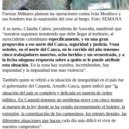
Fuerzas Militares planean las operaciones contra Iván Mordisco y
sus hombres tras la suspensión del cese al fuego.
Foto:
SEMANA
A su turno, Claudia Calero, presidenta de Asocaña, manifestó que
“nosotros seguimos insistiendo que debe llegar al territorio, al
suroccidente colombiano
específicamente, y en una gran
proporción a ese norte del Cauca, seguridad y justicia. Vean
ustedes, en el norte del Cauca, en lo corrido del año tenemos
cinco trabajadores muertos, ocho heridos y un secuestrado, y a
la fecha ninguna respuesta sobre a quién se le puede atribuir
esta situación
. En la zona hay zozobra, incertidumbre, hay
impunidad y la impunidad trae mas violencia”.
También quien se refirió a la situación de inseguridad en el país fue
el gobernador del Caquetá, Arnulfo Gasca, quien indicó que “
la
situación del país es compleja y delicada en materia de orden
público. En Caquetá tenemos un problema grave con cinco grupos
al margen de la ley donde se ha venido incrementando el boleteo, la
extorsión, la carnetización de los campesinos, los retenes ilegales, las
diferentes situaciones que hacen
cada día más difícil el vivir de
nuestros campesinos”.