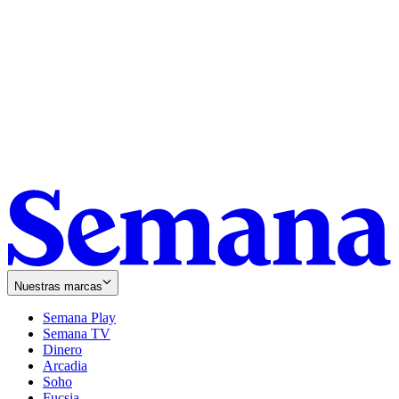
Nuestras marcas
Semana Play
Semana TV
Dinero
Arcadia
Soho
Opens
Fucsia
in
Opens