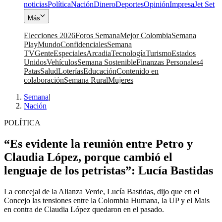
noticias
Política
Nación
Dinero
Deportes
Opinión
Impresa
Jet Set
Más
Elecciones 2026
Foros Semana
Mejor Colombia
Semana
Play
Mundo
Confidenciales
Semana
TV
Gente
Especiales
Arcadia
Tecnología
Turismo
Estados
Unidos
Vehículos
Semana Sostenible
Finanzas Personales
4
Patas
Salud
Loterías
Educación
Contenido en
colaboración
Semana Rural
Mujeres
Semana
|
Nación
POLÍTICA
“Es evidente la reunión entre Petro y
Claudia López, porque cambió el
lenguaje de los petristas”: Lucía Bastidas
La concejal de la Alianza Verde, Lucía Bastidas, dijo que en el
Concejo las tensiones entre la Colombia Humana, la UP y el Mais
en contra de Claudia López quedaron en el pasado.