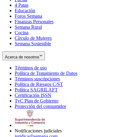
4 Patas
new
in
Educación
window
new
Foros Semana
window
Finanzas Personales
Semana Rural
Cocina
Círculo de Mujeres
Semana Sostenible
Acerca de nosotros
Términos de uso
Opens
Política de Tratamiento de Datos
in
Opens
Términos suscripciones
new
Opens
in
Política de Riesgos C/ST
window
in
Opens
new
Política SAGRILAFT
Opens
new
in
window
Certificación ISSN
Opens
in
window
new
TyC Plan de Gobierno
in
new
Opens
window
Protección del consumidor
new
window
in
Opens
window
new
in
window
new
window
Notificaciones judiciales
juridica@semana.com