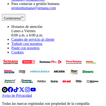
Para contactar a gestión humana
gestionhumana@semana.com
Contáctenos
Horarios de atención
Lunes a Viernes
8:00 a.m. a 6:00 p.m.
Canales de servicio al cliente
Trabaje con nosotros
Paute con nosotros
Cookies
Opens
Opens
Opens
Opens
Opens
in
in
in
in
in
Aviso de Privacidad
Opens
new
new
new
new
new
in
window
window
window
window
window
Todas las marcas registradas son propiedad de la compañía
new