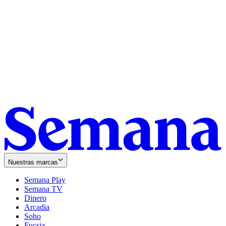
Nuestras marcas
Semana Play
Semana TV
Dinero
Arcadia
Soho
Opens
Fucsia
in
Opens