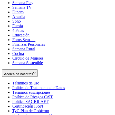
Semana Play
Semana TV
Dinero
Arcadia
Soho
Opens
Fucsia
in
Opens
4 Patas
new
in
Educación
window
new
Foros Semana
window
Finanzas Personales
Semana Rural
Cocina
Círculo de Mujeres
Semana Sostenible
Acerca de nosotros
Términos de uso
Opens
Política de Tratamiento de Datos
in
Opens
Términos suscripciones
new
Opens
in
Política de Riesgos C/ST
window
in
Opens
new
Política SAGRILAFT
Opens
new
in
window
Certificación ISSN
Opens
in
window
new
TyC Plan de Gobierno
in
new
Opens
window