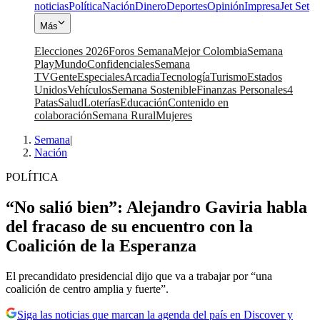
noticias
Política
Nación
Dinero
Deportes
Opinión
Impresa
Jet Set
Más
Elecciones 2026
Foros Semana
Mejor Colombia
Semana
Play
Mundo
Confidenciales
Semana
TV
Gente
Especiales
Arcadia
Tecnología
Turismo
Estados
Unidos
Vehículos
Semana Sostenible
Finanzas Personales
4
Patas
Salud
Loterías
Educación
Contenido en
colaboración
Semana Rural
Mujeres
Semana
|
Nación
POLÍTICA
“No salió bien”: Alejandro Gaviria habla
del fracaso de su encuentro con la
Coalición de la Esperanza
El precandidato presidencial dijo que va a trabajar por “una
coalición de centro amplia y fuerte”.
Siga las noticias que marcan la agenda del país en Discover y