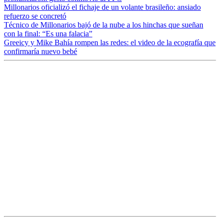
Millonarios oficializó el fichaje de un volante brasileño: ansiado
refuerzo se concretó
Técnico de Millonarios bajó de la nube a los hinchas que sueñan
con la final: “Es una falacia”
Greeicy y Mike Bahía rompen las redes: el video de la ecografía que
confirmaría nuevo bebé