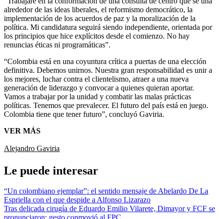
“Trabajaré en la conformación de una consulta de centro que se una
alrededor de las ideas liberales, el reformismo democrático, la
implementación de los acuerdos de paz y la moralización de la
política. Mi candidatura seguirá siendo independiente, orientada por
los principios que hice explícitos desde el comienzo. No hay
renuncias éticas ni programáticas”.
“Colombia está en una coyuntura crítica a puertas de una elección
definitiva. Debemos unirnos. Nuestra gran responsabilidad es unir a
los mejores, luchar contra el clientelismo, atraer a una nueva
generación de liderazgo y convocar a quienes quieran aportar.
Vamos a trabajar por la unidad y combatir las malas prácticas
políticas. Tenemos que prevalecer. El futuro del país está en juego.
Colombia tiene que tener futuro”, concluyó Gaviria.
VER MÁS
Alejandro Gaviria
Le puede interesar
“Un colombiano ejemplar”: el sentido mensaje de Abelardo De La
Espriella con el que despide a Alfonso Lizarazo
Tras delicada cirugía de Eduardo Emilio Vilarete, Dimayor y FCF se
pronunciaron: gesto conmovió al FPC