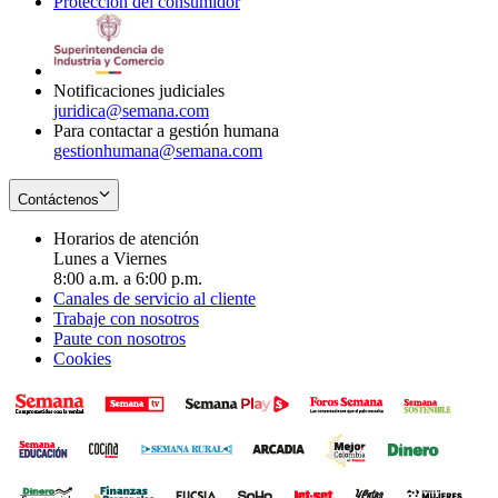
Protección del consumidor
new
window
in
Opens
window
new
in
window
new
window
Notificaciones judiciales
juridica@semana.com
Para contactar a gestión humana
gestionhumana@semana.com
Contáctenos
Horarios de atención
Lunes a Viernes
8:00 a.m. a 6:00 p.m.
Canales de servicio al cliente
Trabaje con nosotros
Paute con nosotros
Cookies