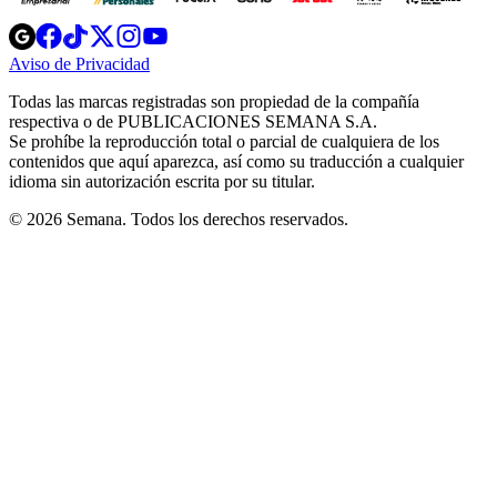
Opens
Opens
Opens
Opens
Opens
in
in
in
in
in
Aviso de Privacidad
Opens
new
new
new
new
new
in
window
window
window
window
window
Todas las marcas registradas son propiedad de la compañía
new
respectiva o de PUBLICACIONES SEMANA S.A.
window
Se prohíbe la reproducción total o parcial de cualquiera de los
contenidos que aquí aparezca, así como su traducción a cualquier
idioma sin autorización escrita por su titular.
© 2026 Semana. Todos los derechos reservados.