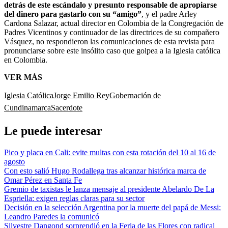
detrás de este escándalo y presunto responsable de apropiarse
del dinero para gastarlo con su “amigo”
, y el padre Arley
Cardona Salazar, actual director en Colombia de la Congregación de
Padres Vicentinos y continuador de las directrices de su compañero
Vásquez, no respondieron las comunicaciones de esta revista para
pronunciarse sobre este insólito caso que golpea a la Iglesia católica
en Colombia.
VER MÁS
Iglesia Católica
Jorge Emilio Rey
Gobernación de
Cundinamarca
Sacerdote
Le puede interesar
Pico y placa en Cali: evite multas con esta rotación del 10 al 16 de
agosto
Con esto salió Hugo Rodallega tras alcanzar histórica marca de
Omar Pérez en Santa Fe
Gremio de taxistas le lanza mensaje al presidente Abelardo De La
Espriella: exigen reglas claras para su sector
Decisión en la selección Argentina por la muerte del papá de Messi:
Leandro Paredes la comunicó
Silvestre Dangond sorprendió en la Feria de las Flores con radical