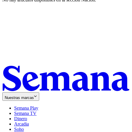
Nuestras marcas
Semana Play
Semana TV
Dinero
Arcadia
Soho
Opens