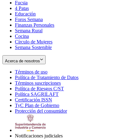
Fucsia
in
Opens
4 Patas
new
in
Educación
window
new
Foros Semana
window
Finanzas Personales
Semana Rural
Cocina
Círculo de Mujeres
Semana Sostenible
Acerca de nosotros
Términos de uso
Opens
Política de Tratamiento de Datos
in
Opens
Términos suscripciones
new
Opens
in
Política de Riesgos C/ST
window
in
Opens
new
Política SAGRILAFT
Opens
new
in
window
Certificación ISSN
Opens
in
window
new
TyC Plan de Gobierno
in
new
Opens
window
Protección del consumidor
new
window
in
Opens
window
new
in
window
new
window
Notificaciones judiciales