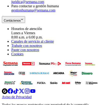
juridica@semana.com
Para contactar a gestión humana
gestionhumana@semana.com
Contáctenos
Horarios de atención
Lunes a Viernes
8:00 a.m. a 6:00 p.m.
Canales de servicio al cliente
Trabaje con nosotros
Paute con nosotros
Cookies
Opens
Opens
Opens
Opens
Opens
in
in
in
in
in
Aviso de Privacidad
Opens
new
new
new
new
new
in
window
window
window
window
window
Todas las marcas registradas son propiedad de la compañía