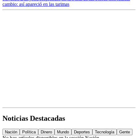
cambio: así apareció en las tarimas
Noticias Destacadas
Nación
Política
Dinero
Mundo
Deportes
Tecnología
Gente
No hay artículos disponibles en la sección
Nación
.