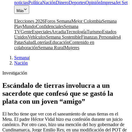
noticias
Política
Nación
Dinero
Deportes
Opinión
Impresa
Jet Set
Más
Elecciones 2026
Foros Semana
Mejor Colombia
Semana
Play
Mundo
Confidenciales
Semana
TV
Gente
Especiales
Arcadia
Tecnología
Turismo
Estados
Unidos
Vehículos
Semana Sostenible
Finanzas Personales
4
Patas
Salud
Loterías
Educación
Contenido en
colaboración
Semana Rural
Mujeres
Semana
|
Nación
Investigación
Escándalo de tierras involucra a un
sacerdote que confesó que se gastó la
plata con un joven “amigo”
El hecho tiene que ver con el saneamiento de unas tierras en el
Meta. El padre Héctor Vidal hizo esa confesión durante un juicio
canónico. Por otro caso, hizo una mención del hoy gobernador de
Cundinamarca, Jorge Emilio Rey, en una modificación del POT de