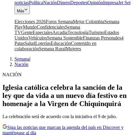
noticias
Política
Nación
Dinero
Deportes
Opinión
Impresa
Jet Set
Más
Elecciones 2026
Foros Semana
Mejor Colombia
Semana
Play
Mundo
Confidenciales
Semana
TV
Gente
Especiales
Arcadia
Tecnología
Turismo
Estados
Unidos
Vehículos
Semana Sostenible
Finanzas Personales
4
Patas
Salud
Loterías
Educación
Contenido en
colaboración
Semana Rural
Mujeres
Semana
|
Nación
NACIÓN
Iglesia católica celebra la sanción de la
ley que da vida a un nuevo día festivo en
homenaje a la Virgen de Chiquinquirá
La celebración será de acuerdo con la iniciativa el 9 de julio.
Siga las noticias que marcan la agenda del país en Discover y
manténgase al día