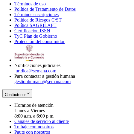
Términos de uso
Opens
Política de Tratamiento de Datos
in
Opens
Términos suscripciones
new
Opens
in
Política de Riesgos C/ST
window
in
Opens
new
Política SAGRILAFT
Opens
new
in
window
Certificación ISSN
Opens
in
window
new
TyC Plan de Gobierno
in
new
Opens
window
Protección del consumidor
new
window
in
Opens
window
new
in
window
new
window
Notificaciones judiciales
juridica@semana.com
Para contactar a gestión humana
gestionhumana@semana.com
Contáctenos
Horarios de atención
Lunes a Viernes
8:00 a.m. a 6:00 p.m.
Canales de servicio al cliente
Trabaje con nosotros
Paute con nosotros