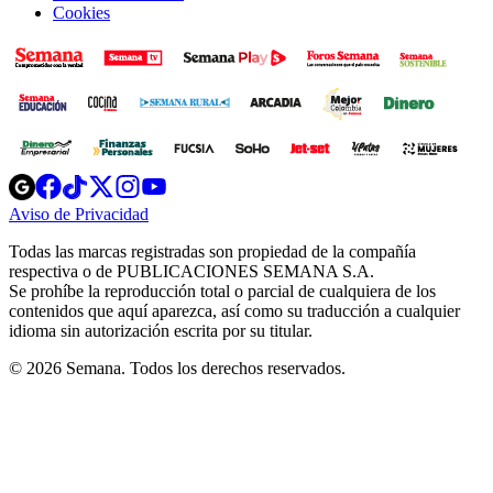
Cookies
Opens
Opens
Opens
Opens
Opens
in
in
in
in
in
Aviso de Privacidad
Opens
new
new
new
new
new
in
window
window
window
window
window
Todas las marcas registradas son propiedad de la compañía
new
respectiva o de PUBLICACIONES SEMANA S.A.
window
Se prohíbe la reproducción total o parcial de cualquiera de los
contenidos que aquí aparezca, así como su traducción a cualquier
idioma sin autorización escrita por su titular.
© 2026 Semana. Todos los derechos reservados.