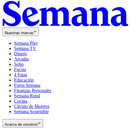
Nuestras marcas
Semana Play
Semana TV
Dinero
Arcadia
Soho
Opens
Fucsia
in
Opens
4 Patas
new
in
Educación
window
new
Foros Semana
window
Finanzas Personales
Semana Rural
Cocina
Círculo de Mujeres
Semana Sostenible
Acerca de nosotros