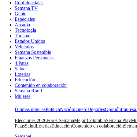
Confidenciales
Semana TV
Gente
Especiales
Arcadia
Tecnología
Turismo
Estados Unidos
Vehículos
Semana Sostenible
Finanzas Personales
4 Patas
Salud
Loterías
Educación
Contenido en colaboración
Semana Rural
Mujeres
Últimas noticias
Política
Nación
Dinero
Deportes
Opinión
Impresa
Elecciones 2026
Foros Semana
Mejor Colombia
Semana Play
Mu
Patas
Salud
Loterías
Educación
Contenido en colaboración
Seman
Semana
|