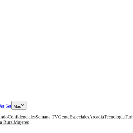
Jet Set
Más
ndo
Confidenciales
Semana TV
Gente
Especiales
Arcadia
Tecnología
Tur
a Rural
Mujeres