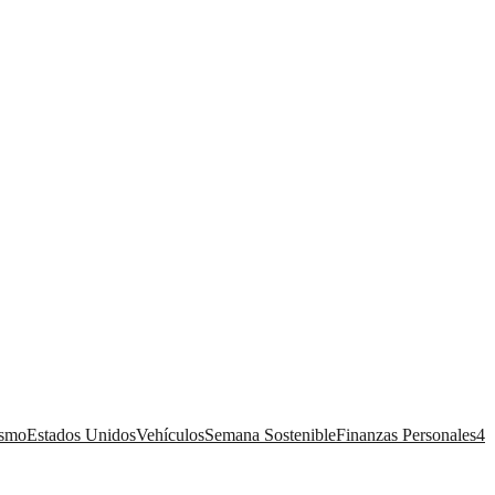
ismo
Estados Unidos
Vehículos
Semana Sostenible
Finanzas Personales
4