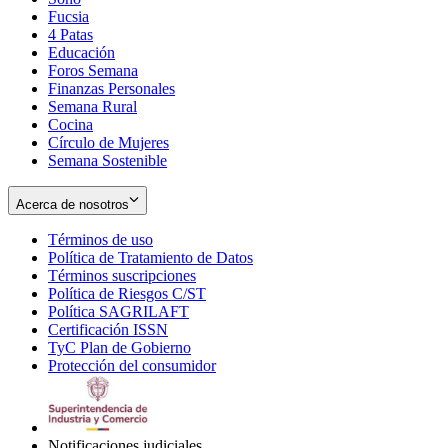
Fucsia
in
Opens
4 Patas
new
in
Educación
window
new
Foros Semana
window
Finanzas Personales
Semana Rural
Cocina
Círculo de Mujeres
Semana Sostenible
Acerca de nosotros
Términos de uso
Opens
Política de Tratamiento de Datos
in
Opens
Términos suscripciones
new
Opens
in
Política de Riesgos C/ST
window
in
Opens
new
Política SAGRILAFT
Opens
new
in
window
Certificación ISSN
Opens
in
window
new
TyC Plan de Gobierno
in
new
Opens
window
Protección del consumidor
new
window
in
Opens
window
new
in
window
new
window
Notificaciones judiciales