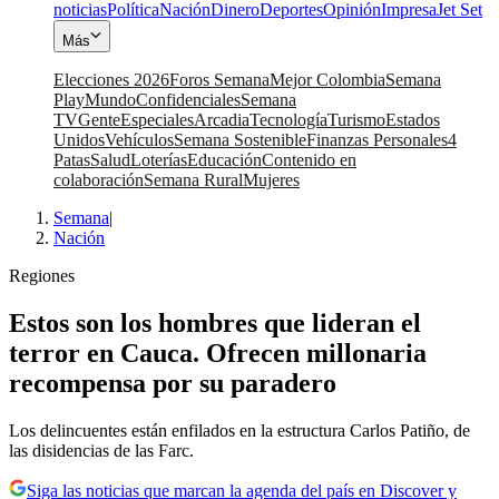
noticias
Política
Nación
Dinero
Deportes
Opinión
Impresa
Jet Set
Más
Elecciones 2026
Foros Semana
Mejor Colombia
Semana
Play
Mundo
Confidenciales
Semana
TV
Gente
Especiales
Arcadia
Tecnología
Turismo
Estados
Unidos
Vehículos
Semana Sostenible
Finanzas Personales
4
Patas
Salud
Loterías
Educación
Contenido en
colaboración
Semana Rural
Mujeres
Semana
|
Nación
Regiones
Estos son los hombres que lideran el
terror en Cauca. Ofrecen millonaria
recompensa por su paradero
Los delincuentes están enfilados en la estructura Carlos Patiño, de
las disidencias de las Farc.
Siga las noticias que marcan la agenda del país en Discover y