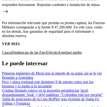
responden ferozmente. Reportan combates e instalación de minas
Por información relevante que permita su pronta captura, las Fuerzas
Militares consignarán a la fuente $ 47.200.000. En este caso, como
en los demás, hay garantías de seguridad para el informante y
absoluta reserva.
VER MÁS
Cauca
Disidencias de las Farc
Ejército
Argelia
el tambo
Le puede interesar
Primeras imágenes de Messi tras la muerte de su papá: así se le vio
llegando a Argentina
Pico y placa regional este domingo 9 de agosto: estos son los
horarios y la multa si lo incumple
Cristina Hurtado estuvo en la posesión presidencial, lució
despampanante ‘look’ y dejó palabras: “Colombia está por encima”
Tabla de posiciones de la Liga BetPlay tras victorias de Santa Fe,
Tolima y Fortaleza