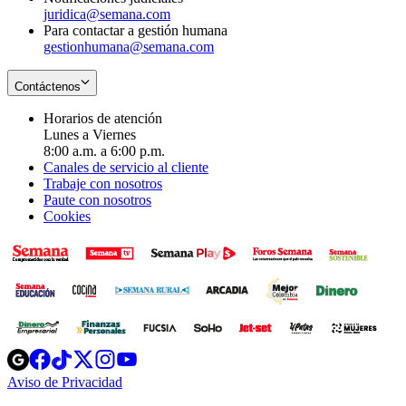
juridica@semana.com
Para contactar a gestión humana
gestionhumana@semana.com
Contáctenos
Horarios de atención
Lunes a Viernes
8:00 a.m. a 6:00 p.m.
Canales de servicio al cliente
Trabaje con nosotros
Paute con nosotros
Cookies
Opens
Opens
Opens
Opens
Opens
in
in
in
in
in
Aviso de Privacidad
Opens
new
new
new
new
new
in
window
window
window
window
window