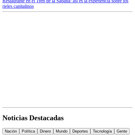
Restaurante en el Tren de la Sabana: así es la experiencia sobre los
rieles capitalinos
Noticias Destacadas
Nación
Política
Dinero
Mundo
Deportes
Tecnología
Gente