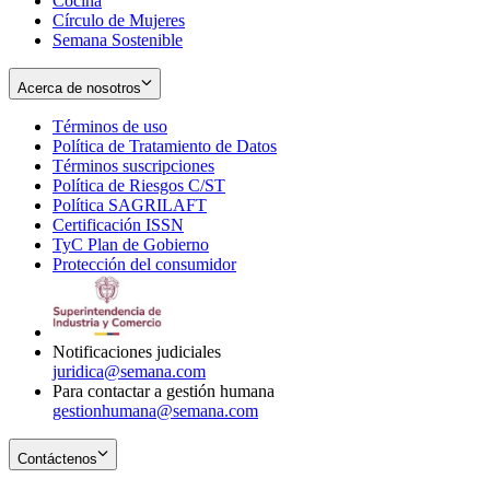
Cocina
Círculo de Mujeres
Semana Sostenible
Acerca de nosotros
Términos de uso
Opens
Política de Tratamiento de Datos
in
Opens
Términos suscripciones
new
Opens
in
Política de Riesgos C/ST
window
in
Opens
new
Política SAGRILAFT
Opens
new
in
window
Certificación ISSN
Opens
in
window
new
TyC Plan de Gobierno
in
new
Opens
window
Protección del consumidor
new
window
in
Opens
window
new
in
window
new
window
Notificaciones judiciales
juridica@semana.com
Para contactar a gestión humana
gestionhumana@semana.com
Contáctenos