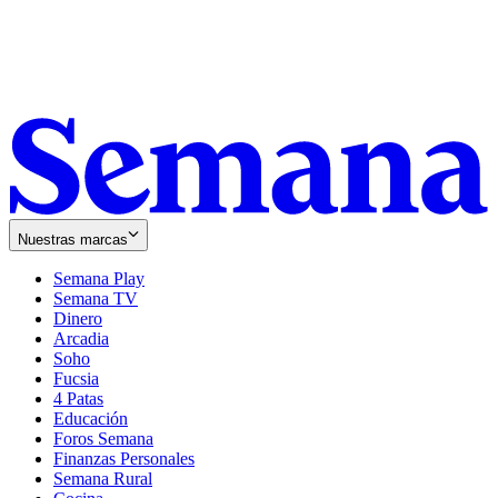
Nuestras marcas
Semana Play
Semana TV
Dinero
Arcadia
Soho
Opens
Fucsia
in
Opens
4 Patas
new
in
Educación
window
new
Foros Semana
window
Finanzas Personales
Semana Rural