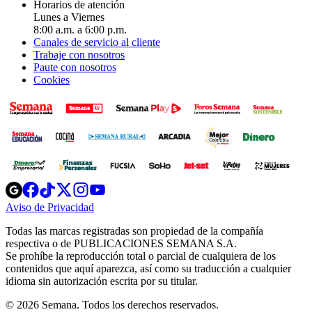
Horarios de atención
Lunes a Viernes
8:00 a.m. a 6:00 p.m.
Canales de servicio al cliente
Trabaje con nosotros
Paute con nosotros
Cookies
Opens
Opens
Opens
Opens
Opens
in
in
in
in
in
Aviso de Privacidad
Opens
new
new
new
new
new
in
window
window
window
window
window
Todas las marcas registradas son propiedad de la compañía
new
respectiva o de PUBLICACIONES SEMANA S.A.
window
Se prohíbe la reproducción total o parcial de cualquiera de los
contenidos que aquí aparezca, así como su traducción a cualquier
idioma sin autorización escrita por su titular.
© 2026 Semana. Todos los derechos reservados.