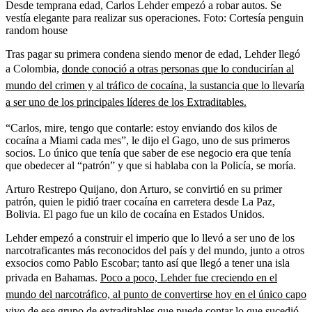
Desde temprana edad, Carlos Lehder empezó a robar autos. Se
vestía elegante para realizar sus operaciones.
Foto:
Cortesía penguin
random house
Tras pagar su primera condena siendo menor de edad, Lehder llegó
a Colombia,
donde conoció a otras personas que lo conducirían al
mundo del crimen y al tráfico de cocaína, la sustancia que lo llevaría
a ser uno de los principales líderes de los Extraditables.
“Carlos, mire, tengo que contarle: estoy enviando dos kilos de
cocaína a Miami cada mes”, le dijo el Gago, uno de sus primeros
socios. Lo único que tenía que saber de ese negocio era que tenía
que obedecer al “patrón” y que si hablaba con la Policía, se moría.
Arturo Restrepo Quijano, don Arturo, se convirtió en su primer
patrón, quien le pidió traer cocaína en carretera desde La Paz,
Bolivia. El pago fue un kilo de cocaína en Estados Unidos.
Lehder empezó a construir el imperio que lo llevó a ser uno de los
narcotraficantes más reconocidos del país y del mundo, junto a otros
exsocios como Pablo Escobar;
tanto así que llegó a tener una isla
privada en Bahamas.
Poco a poco, Lehder fue creciendo en el
mundo del narcotráfico, al punto de convertirse hoy en el único capo
vivo de ese grupo de extraditables que puede contar lo que sucedió