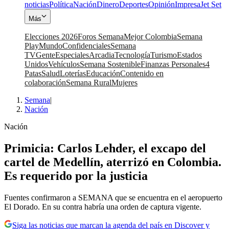
noticias
Política
Nación
Dinero
Deportes
Opinión
Impresa
Jet Set
Más
Elecciones 2026
Foros Semana
Mejor Colombia
Semana
Play
Mundo
Confidenciales
Semana
TV
Gente
Especiales
Arcadia
Tecnología
Turismo
Estados
Unidos
Vehículos
Semana Sostenible
Finanzas Personales
4
Patas
Salud
Loterías
Educación
Contenido en
colaboración
Semana Rural
Mujeres
Semana
|
Nación
Nación
Primicia: Carlos Lehder, el excapo del
cartel de Medellín, aterrizó en Colombia.
Es requerido por la justicia
Fuentes confirmaron a SEMANA que se encuentra en el aeropuerto
El Dorado. En su contra habría una orden de captura vigente.
Siga las noticias que marcan la agenda del país en Discover y