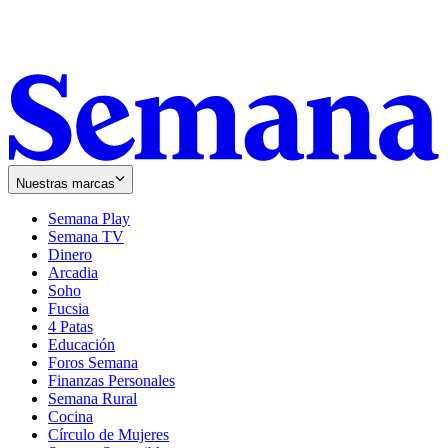
Nuestras marcas
Semana Play
Semana TV
Dinero
Arcadia
Soho
Opens
Fucsia
in
Opens
4 Patas
new
in
Educación
window
new
Foros Semana
window
Finanzas Personales
Semana Rural
Cocina
Círculo de Mujeres