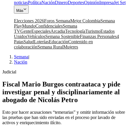
noticias
Política
Nación
Dinero
Deportes
Opinión
Impresa
Jet Set
Más
Elecciones 2026
Foros Semana
Mejor Colombia
Semana
Play
Mundo
Confidenciales
Semana
TV
Gente
Especiales
Arcadia
Tecnología
Turismo
Estados
Unidos
Vehículos
Semana Sostenible
Finanzas Personales
4
Patas
Salud
Loterías
Educación
Contenido en
colaboración
Semana Rural
Mujeres
Semana
|
Nación
Judicial
Fiscal Mario Burgos contraataca y pide
investigar penal y disciplinariamente al
abogado de Nicolás Petro
Esto por hacer acusaciones “temerarias” y omitir información sobre
las pruebas que han sido enviadas en el proceso por lavado de
activos y enriquecimiento ilícito.