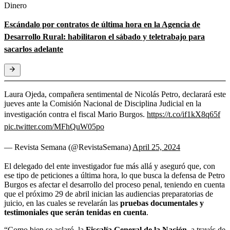
Dinero
Escándalo por contratos de última hora en la Agencia de
Desarrollo Rural: habilitaron el sábado y teletrabajo para
sacarlos adelante
Laura Ojeda, compañera sentimental de Nicolás Petro, declarará este
jueves ante la Comisión Nacional de Disciplina Judicial en la
investigación contra el fiscal Mario Burgos.
https://t.co/if1kX8q65f
pic.twitter.com/MFhQuW05po
— Revista Semana (@RevistaSemana)
April 25, 2024
El delegado del ente investigador fue más allá y aseguró que, con
ese tipo de peticiones a última hora, lo que busca la defensa de Petro
Burgos es afectar el desarrollo del proceso penal, teniendo en cuenta
que el próximo 29 de abril inician las audiencias preparatorias de
juicio, en las cuales se revelarán las
pruebas documentales y
testimoniales que serán tenidas en cuenta
.
“Como bien se aclaró, la
Fiscalía General de la Nación
, a través de