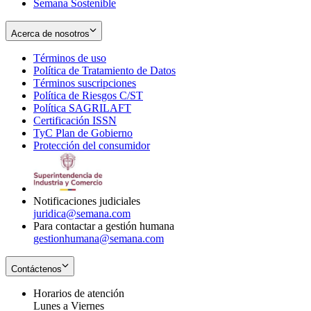
Semana Sostenible
Acerca de nosotros
Términos de uso
Opens
Política de Tratamiento de Datos
in
Opens
Términos suscripciones
new
Opens
in
Política de Riesgos C/ST
window
in
Opens
new
Política SAGRILAFT
Opens
new
in
window
Certificación ISSN
Opens
in
window
new
TyC Plan de Gobierno
in
new
Opens
window
Protección del consumidor
new
window
in
Opens
window
new
in
window
new
window
Notificaciones judiciales
juridica@semana.com
Para contactar a gestión humana
gestionhumana@semana.com
Contáctenos
Horarios de atención
Lunes a Viernes