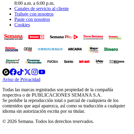
8:00 a.m. a 6:00 p.m.
Canales de servicio al cliente
Trabaje con nosotros
Paute con nosotros
Cookies
Opens
Opens
Opens
Opens
Opens
in
in
in
in
in
Aviso de Privacidad
Opens
new
new
new
new
new
in
window
window
window
window
window
Todas las marcas registradas son propiedad de la compañía
new
respectiva o de PUBLICACIONES SEMANA S.A.
window
Se prohíbe la reproducción total o parcial de cualquiera de los
contenidos que aquí aparezca, así como su traducción a cualquier
idioma sin autorización escrita por su titular.
© 2026 Semana. Todos los derechos reservados.