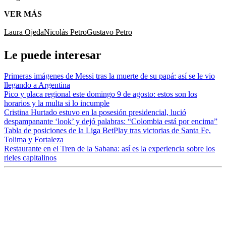
VER MÁS
Laura Ojeda
Nicolás Petro
Gustavo Petro
Le puede interesar
Primeras imágenes de Messi tras la muerte de su papá: así se le vio
llegando a Argentina
Pico y placa regional este domingo 9 de agosto: estos son los
horarios y la multa si lo incumple
Cristina Hurtado estuvo en la posesión presidencial, lució
despampanante ‘look’ y dejó palabras: “Colombia está por encima”
Tabla de posiciones de la Liga BetPlay tras victorias de Santa Fe,
Tolima y Fortaleza
Restaurante en el Tren de la Sabana: así es la experiencia sobre los
rieles capitalinos