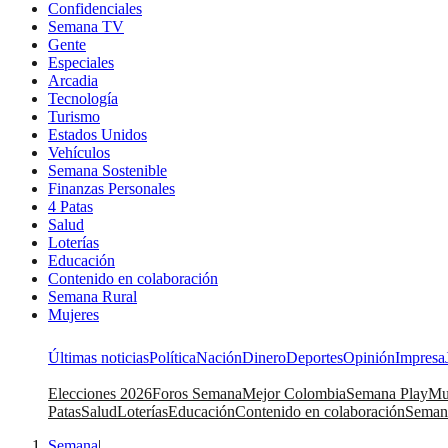
Confidenciales
Semana TV
Gente
Especiales
Arcadia
Tecnología
Turismo
Estados Unidos
Vehículos
Semana Sostenible
Finanzas Personales
4 Patas
Salud
Loterías
Educación
Contenido en colaboración
Semana Rural
Mujeres
Últimas noticias
Política
Nación
Dinero
Deportes
Opinión
Impresa
Elecciones 2026
Foros Semana
Mejor Colombia
Semana Play
Mu
Patas
Salud
Loterías
Educación
Contenido en colaboración
Seman
Semana
|