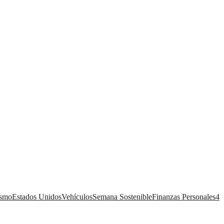
ismo
Estados Unidos
Vehículos
Semana Sostenible
Finanzas Personales
4