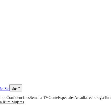
Jet Set
Más
ndo
Confidenciales
Semana TV
Gente
Especiales
Arcadia
Tecnología
Tur
a Rural
Mujeres