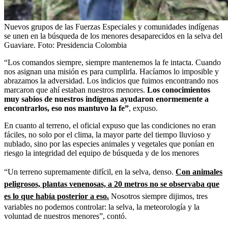
Nuevos grupos de las Fuerzas Especiales y comunidades indígenas
se unen en la búsqueda de los menores desaparecidos en la selva del
Guaviare.
Foto:
Presidencia Colombia
“Los comandos siempre, siempre mantenemos la fe intacta. Cuando
nos asignan una misión es para cumplirla. Hacíamos lo imposible y
abrazamos la adversidad. Los indicios que fuimos encontrando nos
marcaron que ahí estaban nuestros menores.
Los conocimientos
muy sabios de nuestros indígenas ayudaron enormemente a
encontrarlos, eso nos mantuvo la fe”
, expuso.
En cuanto al terreno, el oficial expuso que las condiciones no eran
fáciles, no solo por el clima, la mayor parte del tiempo lluvioso y
nublado, sino por las especies animales y vegetales que ponían en
riesgo la integridad del equipo de búsqueda y de los menores
“Un terreno supremamente difícil, en la selva, denso.
Con animales
peligrosos, plantas venenosas, a 20 metros no se observaba que
es lo que había posterior a eso.
Nosotros siempre dijimos, tres
variables no podemos controlar: la selva, la meteorología y la
voluntad de nuestros menores”, contó.