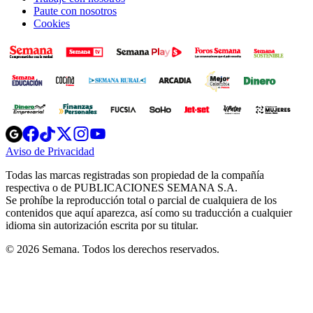
Paute con nosotros
Cookies
Opens
Opens
Opens
Opens
Opens
in
in
in
in
in
Aviso de Privacidad
Opens
new
new
new
new
new
in
window
window
window
window
window
Todas las marcas registradas son propiedad de la compañía
new
respectiva o de PUBLICACIONES SEMANA S.A.
window
Se prohíbe la reproducción total o parcial de cualquiera de los
contenidos que aquí aparezca, así como su traducción a cualquier
idioma sin autorización escrita por su titular.
© 2026 Semana. Todos los derechos reservados.