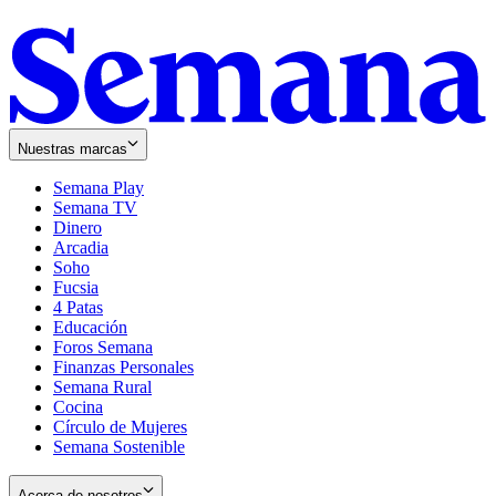
Nuestras marcas
Semana Play
Semana TV
Dinero
Arcadia
Soho
Opens
Fucsia
in
Opens
4 Patas
new
in
Educación
window
new
Foros Semana
window
Finanzas Personales
Semana Rural
Cocina
Círculo de Mujeres
Semana Sostenible
Acerca de nosotros