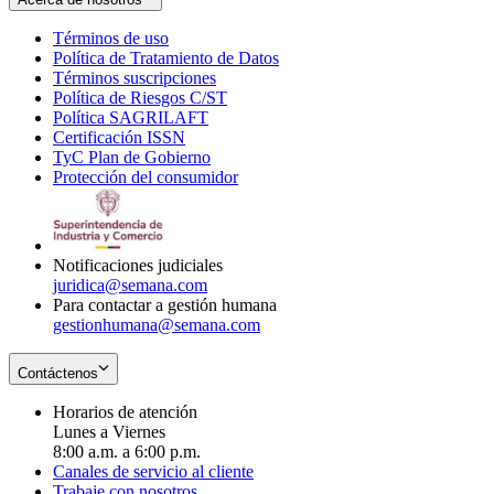
Términos de uso
Opens
Política de Tratamiento de Datos
in
Opens
Términos suscripciones
new
Opens
in
Política de Riesgos C/ST
window
in
Opens
new
Política SAGRILAFT
Opens
new
in
window
Certificación ISSN
Opens
in
window
new
TyC Plan de Gobierno
in
new
Opens
window
Protección del consumidor
new
window
in
Opens
window
new
in
window
new
window
Notificaciones judiciales
juridica@semana.com
Para contactar a gestión humana
gestionhumana@semana.com
Contáctenos
Horarios de atención
Lunes a Viernes
8:00 a.m. a 6:00 p.m.
Canales de servicio al cliente
Trabaje con nosotros