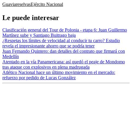
Guaviare
selvas
Ejército Nacional
Le puede interesar
Clasificación general del Tour de Polonia - etapa 6: Juan Guillermo
Martínez sube y Santiago Buitrago baja
¿Respetas los límites de velocidad al conducir tu carro? Estudio
revela el impresionante ahorro que se podría tener
Juan Fernando Quintero: dan detalles del contrato que firmará con
Medellín
Atentado en la vía Panamericana: así quedó el peaje de Mondomo
tras ataque con explosivos en plena madrugada
Atlético Nacional hace un último movimiento en el mercado:
refuerzo por pedido de Lucas González