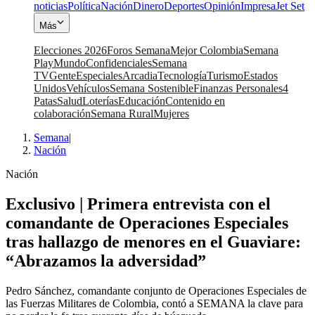
noticias
Política
Nación
Dinero
Deportes
Opinión
Impresa
Jet Set
Más
Elecciones 2026
Foros Semana
Mejor Colombia
Semana
Play
Mundo
Confidenciales
Semana
TV
Gente
Especiales
Arcadia
Tecnología
Turismo
Estados
Unidos
Vehículos
Semana Sostenible
Finanzas Personales
4
Patas
Salud
Loterías
Educación
Contenido en
colaboración
Semana Rural
Mujeres
Semana
|
Nación
Nación
Exclusivo | Primera entrevista con el
comandante de Operaciones Especiales
tras hallazgo de menores en el Guaviare:
“Abrazamos la adversidad”
Pedro Sánchez, comandante conjunto de Operaciones Especiales de
las Fuerzas Militares de Colombia, contó a SEMANA la clave para