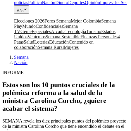
noticias
Política
Nación
Dinero
Deportes
Opinión
Impresa
Jet Set
Más
Elecciones 2026
Foros Semana
Mejor Colombia
Semana
Play
Mundo
Confidenciales
Semana
TV
Gente
Especiales
Arcadia
Tecnología
Turismo
Estados
Unidos
Vehículos
Semana Sostenible
Finanzas Personales
4
Patas
Salud
Loterías
Educación
Contenido en
colaboración
Semana Rural
Mujeres
Semana
|
Nación
INFORME
Estos son los 10 puntos cruciales de la
polémica reforma a la salud de la
ministra Carolina Corcho, ¿quiere
acabar el sistema?
SEMANA revela los diez principales puntos del polémico proyecto
de la ministra Carolina Corcho que tiene encendido el debate en el