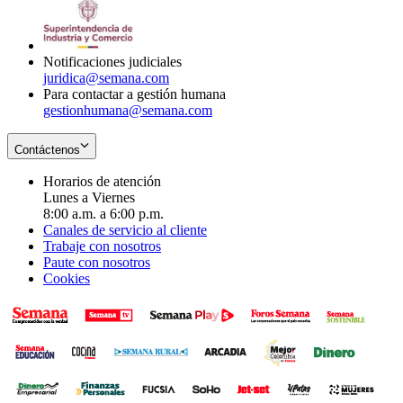
window
new
in
window
new
window
Notificaciones judiciales
juridica@semana.com
Para contactar a gestión humana
gestionhumana@semana.com
Contáctenos
Horarios de atención
Lunes a Viernes
8:00 a.m. a 6:00 p.m.
Canales de servicio al cliente
Trabaje con nosotros
Paute con nosotros
Cookies