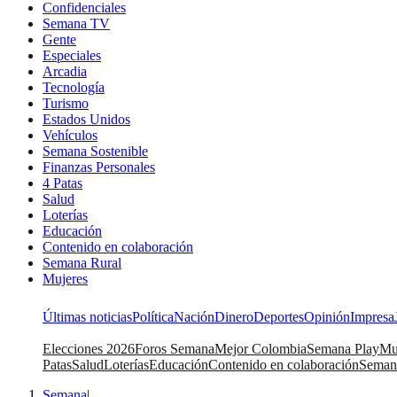
Confidenciales
Semana TV
Gente
Especiales
Arcadia
Tecnología
Turismo
Estados Unidos
Vehículos
Semana Sostenible
Finanzas Personales
4 Patas
Salud
Loterías
Educación
Contenido en colaboración
Semana Rural
Mujeres
Últimas noticias
Política
Nación
Dinero
Deportes
Opinión
Impresa
Elecciones 2026
Foros Semana
Mejor Colombia
Semana Play
Mu
Patas
Salud
Loterías
Educación
Contenido en colaboración
Seman
Semana
|