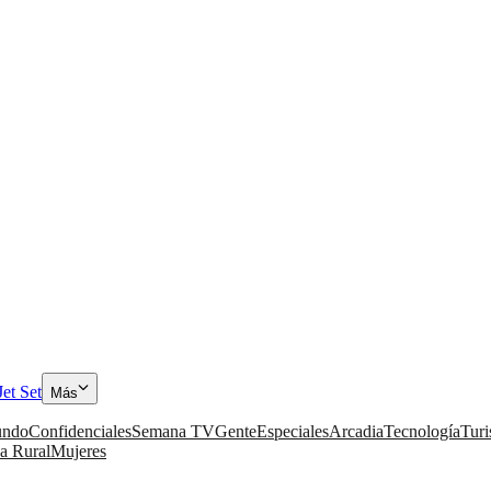
Jet Set
Más
ndo
Confidenciales
Semana TV
Gente
Especiales
Arcadia
Tecnología
Tur
a Rural
Mujeres