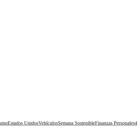
ismo
Estados Unidos
Vehículos
Semana Sostenible
Finanzas Personales
4