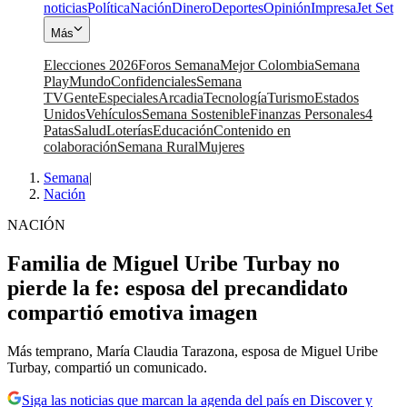
noticias
Política
Nación
Dinero
Deportes
Opinión
Impresa
Jet Set
Más
Elecciones 2026
Foros Semana
Mejor Colombia
Semana
Play
Mundo
Confidenciales
Semana
TV
Gente
Especiales
Arcadia
Tecnología
Turismo
Estados
Unidos
Vehículos
Semana Sostenible
Finanzas Personales
4
Patas
Salud
Loterías
Educación
Contenido en
colaboración
Semana Rural
Mujeres
Semana
|
Nación
NACIÓN
Familia de Miguel Uribe Turbay no
pierde la fe: esposa del precandidato
compartió emotiva imagen
Más temprano, María Claudia Tarazona, esposa de Miguel Uribe
Turbay, compartió un comunicado.
Siga las noticias que marcan la agenda del país en Discover y