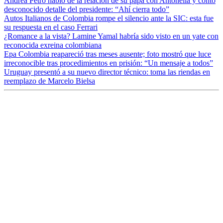
Andrea Petro habló de la relación de su papá con Antonella y contó
desconocido detalle del presidente: “Ahí cierra todo”
Autos Italianos de Colombia rompe el silencio ante la SIC: esta fue
su respuesta en el caso Ferrari
¿Romance a la vista? Lamine Yamal habría sido visto en un yate con
reconocida exreina colombiana
Epa Colombia reapareció tras meses ausente; foto mostró que luce
irreconocible tras procedimientos en prisión: “Un mensaje a todos”
Uruguay presentó a su nuevo director técnico: toma las riendas en
reemplazo de Marcelo Bielsa