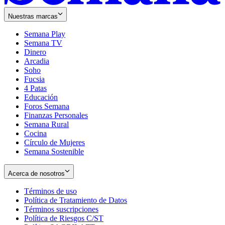
Nuestras marcas
Semana Play
Semana TV
Dinero
Arcadia
Soho
Opens
Fucsia
in
Opens
4 Patas
new
in
Educación
window
new
Foros Semana
window
Finanzas Personales
Semana Rural
Cocina
Círculo de Mujeres
Semana Sostenible
Acerca de nosotros
Términos de uso
Opens
Política de Tratamiento de Datos
in
Opens
Términos suscripciones
new
Opens
in
Política de Riesgos C/ST
window
in
Opens
new