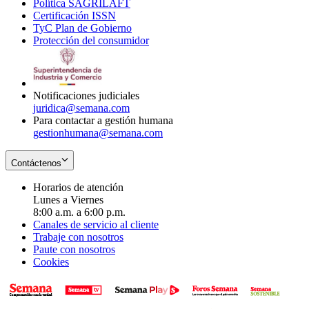
Política SAGRILAFT
Opens
new
in
window
Certificación ISSN
Opens
in
window
new
TyC Plan de Gobierno
in
new
Opens
window
Protección del consumidor
new
window
in
Opens
window
new
in
window
new
window
Notificaciones judiciales
juridica@semana.com
Para contactar a gestión humana
gestionhumana@semana.com
Contáctenos
Horarios de atención
Lunes a Viernes
8:00 a.m. a 6:00 p.m.
Canales de servicio al cliente
Trabaje con nosotros
Paute con nosotros
Cookies