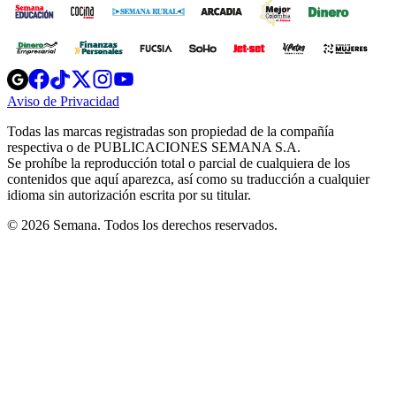
Opens
Opens
Opens
Opens
Opens
in
in
in
in
in
Aviso de Privacidad
Opens
new
new
new
new
new
in
window
window
window
window
window
Todas las marcas registradas son propiedad de la compañía
new
respectiva o de PUBLICACIONES SEMANA S.A.
window
Se prohíbe la reproducción total o parcial de cualquiera de los
contenidos que aquí aparezca, así como su traducción a cualquier
idioma sin autorización escrita por su titular.
© 2026 Semana. Todos los derechos reservados.