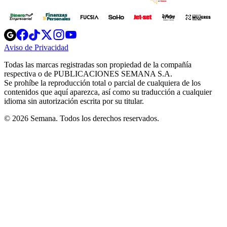
Opens
Opens
Opens
Opens
Opens
in
in
in
in
in
Aviso de Privacidad
Opens
new
new
new
new
new
in
window
window
window
window
window
Todas las marcas registradas son propiedad de la compañía
new
respectiva o de PUBLICACIONES SEMANA S.A.
window
Se prohíbe la reproducción total o parcial de cualquiera de los
contenidos que aquí aparezca, así como su traducción a cualquier
idioma sin autorización escrita por su titular.
© 2026 Semana. Todos los derechos reservados.