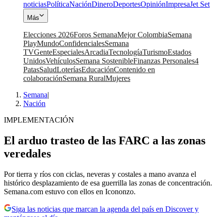
noticias
Política
Nación
Dinero
Deportes
Opinión
Impresa
Jet Set
Más
Elecciones 2026
Foros Semana
Mejor Colombia
Semana
Play
Mundo
Confidenciales
Semana
TV
Gente
Especiales
Arcadia
Tecnología
Turismo
Estados
Unidos
Vehículos
Semana Sostenible
Finanzas Personales
4
Patas
Salud
Loterías
Educación
Contenido en
colaboración
Semana Rural
Mujeres
Semana
|
Nación
IMPLEMENTACIÓN
El arduo trasteo de las FARC a las zonas
veredales
Por tierra y ríos con ciclas, neveras y costales a mano avanza el
histórico desplazamiento de esa guerrilla las zonas de concentración.
Semana.com estuvo con ellos en Icononzo.
Siga las noticias que marcan la agenda del país en Discover y