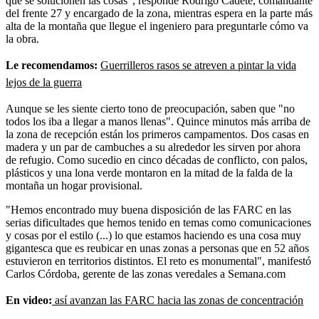
que se solucionen las cosas", responde Rodrigo Cadete, comandante
del frente 27 y encargado de la zona, mientras espera en la parte más
alta de la montaña que llegue el ingeniero para preguntarle cómo va
la obra.
Le recomendamos:
Guerrilleros rasos se atreven a pintar la vida
lejos de la guerra
Aunque se les siente cierto tono de preocupación, saben que "no
todos los iba a llegar a manos llenas". Quince minutos más arriba de
la zona de recepción están los primeros campamentos. Dos casas en
madera y un par de cambuches a su alrededor les sirven por ahora
de refugio. Como sucedio en cinco décadas de conflicto, con palos,
plásticos y una lona verde montaron en la mitad de la falda de la
montaña un hogar provisional.
"Hemos encontrado muy buena disposición de las FARC en las
serias dificultades que hemos tenido en temas como comunicaciones
y cosas por el estilo (...) lo que estamos haciendo es una cosa muy
gigantesca que es reubicar en unas zonas a personas que en 52 años
estuvieron en territorios distintos. El reto es monumental", manifestó
Carlos Córdoba, gerente de las zonas veredales a Semana.com
En video:
así avanzan las FARC hacia las zonas de concentración