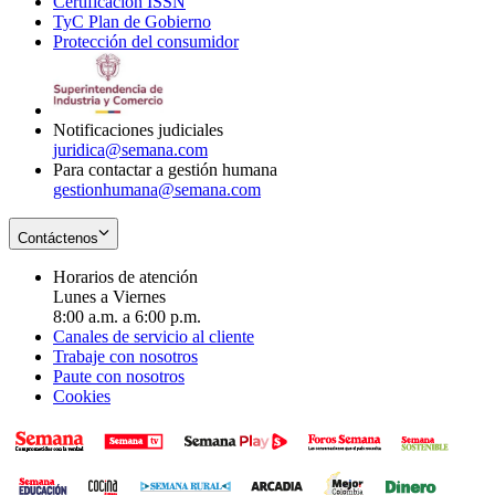
Certificación ISSN
Opens
in
window
new
TyC Plan de Gobierno
in
new
Opens
window
Protección del consumidor
new
window
in
Opens
window
new
in
window
new
window
Notificaciones judiciales
juridica@semana.com
Para contactar a gestión humana
gestionhumana@semana.com
Contáctenos
Horarios de atención
Lunes a Viernes
8:00 a.m. a 6:00 p.m.
Canales de servicio al cliente
Trabaje con nosotros
Paute con nosotros
Cookies