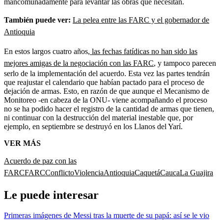
mancomunadamente para levantar las obras que necesitan.
También puede ver:
La pelea entre las FARC y el gobernador de
Antioquia
En estos largos cuatro años,
las fechas fatídicas no han sido las
mejores amigas de la negociación con las FARC
, y tampoco parecen
serlo de la implementación del acuerdo. Esta vez las partes tendrán
que reajustar el calendario que habían pactado para el proceso de
dejación de armas. Esto, en razón de que aunque el Mecanismo de
Monitoreo -en cabeza de la ONU- viene acompañando el proceso
no se ha podido hacer el registro de la cantidad de armas que tienen,
ni continuar con la destrucción del material inestable que, por
ejemplo, en septiembre se destruyó en los Llanos del Yarí.
VER MÁS
Acuerdo de paz con las
FARC
FARC
Conflicto
Violencia
Antioquia
Caquetá
Cauca
La Guajira
Le puede interesar
Primeras imágenes de Messi tras la muerte de su papá: así se le vio