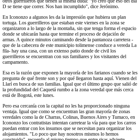
otros guerrilleros que tienen la misma duda: "yo creo que eso del día
D se tiene que correr. Nos han incumplido", dice Jerónimo.
En Icononzo a algunos les da la impresión que hubiera un plan
tortuga. Los guerrilleros que estaban este viernes en la zona se
organizaron a lo largo de la montaña, sin que tenga forma el espacio
donde se ubicarán hasta que termine el proceso de dejación de
armas. A quince minutos caminando desde la pantanoza carretera -
que de la cabecera de este municipio tolimense conduce a vereda La
fila- hay una casa, con un extenso patio donde de civil los
guerrilleros se encuentran con sus familiares y los visitantes del
campamento.
Esa es la razón que exponen la mayoría de los farianos cuando se les
pregunta de qué frente son y por qué llegaron hasta aquí. Vienen del
Llarí en busca de sus familias. Igual que el último grupo que salió de
la profundidad del Caquetá rumbo a la zona veredal que más cerca
está de Bogotá, este lunes.
Pero esa cercanía con la capital no les ha proporcionado ninguna
ventaja. Igual que como se encuentran las gran mayoría de zonas
veredales como la de Charras, Colinas, Buenos Aires y Tumaco, en
Icononzo los contratistas intentan carretear la vía para que los carros
puedan entrar con los insumos que se necesitan para organizar los
alojamientos. "Lo poco que hay nosotros mismos lo hemos
construido", recuerda al mismo tiempo que entre risas advierte