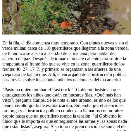
En la fila, el día comienza muy temprano. Con pintas nuevas y sin el
verde militar, cerca de 110 guerrilleros que llegaron a la zona veredal
de Icononzo se alistan a las 6:00 de la mañana para hablar del
acuerdo de paz. Después de tomarse un café caliente para subirle la
temperatura al frente frío que se vive en la zona, guerrilleros de los
frentes 40, 27, 17, 7, y primero se organizan a las afueras de una
vieja casa de bahareque. Allí, el encargado de la instrucción política
pasa revista sobre los acontecimientos nacionales del día anterior.
"Pastrana quiere tumbar el ‘fast track‘". Gobierno insiste en que
entreguemos los niños que están en nuestras filas. ¿Qué más han
visto?, pregunta Carlos. Se le nota el aire urbano, es uno de los que
tiene más alto grado de escolarización. Sin embargo, el silencio se
prolonga y el instructor político comienza a llamarlos con nombre
propio hasta que un guerrillero rompe la tensión: "al Gobierno lo
único que le importa es que entreguemos las armas y las zonas nada
que están listas", asegura. A su tono de preocupación se suma el de