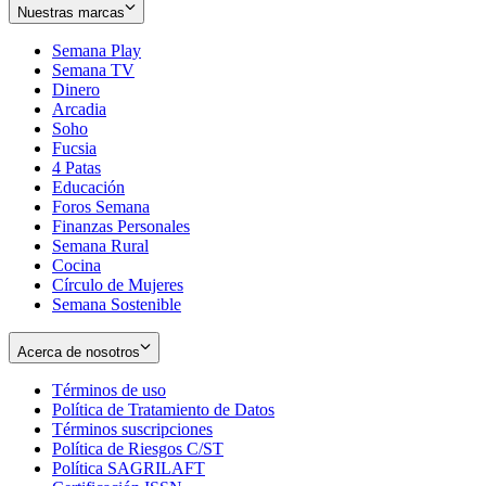
Nuestras marcas
Semana Play
Semana TV
Dinero
Arcadia
Soho
Opens
Fucsia
in
Opens
4 Patas
new
in
Educación
window
new
Foros Semana
window
Finanzas Personales
Semana Rural
Cocina
Círculo de Mujeres
Semana Sostenible
Acerca de nosotros
Términos de uso
Opens
Política de Tratamiento de Datos
in
Opens
Términos suscripciones
new
Opens
in
Política de Riesgos C/ST
window
in
Opens
new
Política SAGRILAFT
Opens
new
in
window