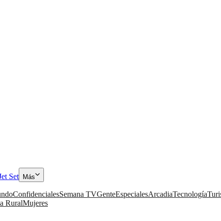
Jet Set
Más
ndo
Confidenciales
Semana TV
Gente
Especiales
Arcadia
Tecnología
Tur
a Rural
Mujeres