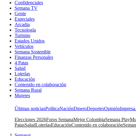
Confidenciales
Semana TV
Gente
Especiales
Arcadia
Tecnología
Turismo
Estados Unidos
Vehículos
Semana Sostenible
Finanzas Personales
4 Patas
Salud
Loterías
Educación
Contenido en colaboración
Semana Rural
Mujeres
Últimas noticias
Política
Nación
Dinero
Deportes
Opinión
Impresa
Elecciones 2026
Foros Semana
Mejor Colombia
Semana Play
Mu
Patas
Salud
Loterías
Educación
Contenido en colaboración
Seman
Semana
|