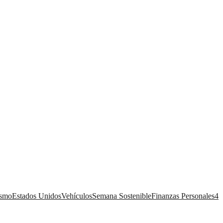
ismo
Estados Unidos
Vehículos
Semana Sostenible
Finanzas Personales
4