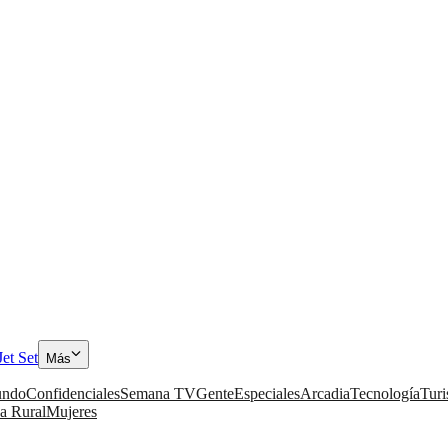
Jet Set
Más
ndo
Confidenciales
Semana TV
Gente
Especiales
Arcadia
Tecnología
Tur
a Rural
Mujeres