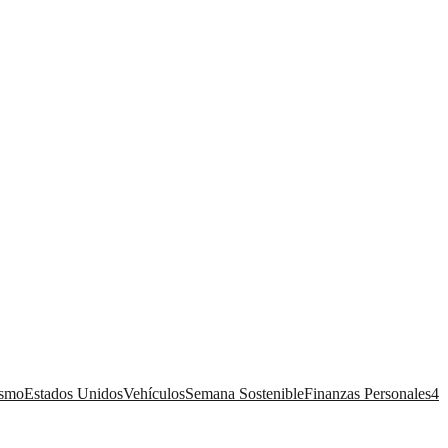
ismo
Estados Unidos
Vehículos
Semana Sostenible
Finanzas Personales
4