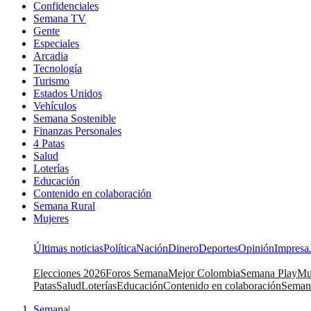
Confidenciales
Semana TV
Gente
Especiales
Arcadia
Tecnología
Turismo
Estados Unidos
Vehículos
Semana Sostenible
Finanzas Personales
4 Patas
Salud
Loterías
Educación
Contenido en colaboración
Semana Rural
Mujeres
Últimas noticias
Política
Nación
Dinero
Deportes
Opinión
Impresa
Elecciones 2026
Foros Semana
Mejor Colombia
Semana Play
Mu
Patas
Salud
Loterías
Educación
Contenido en colaboración
Seman
Semana
|