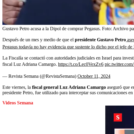
Gustavo Petro acusa a la Dipol de comprar Pegasus.
Foto:
Archivo par
Después de un mes y medio de que el
presidente Gustavo Petro
aseg
Pegasus todavía no hay evidencia que sustente lo dicho por el jefe de
La Fiscalía se contactó con autoridades judiciales en Israel para inve
fiscal Luz Adriana Camargo.
https://t.co/Lec0VexZv6
pic.twitter.co
— Revista Semana (@RevistaSemana)
October 11, 2024
Este viernes, la
fiscal general Luz Adriana Camargo
aseguró que en
presidente Petro, fue utilizado para interceptar sus comunicaciones en
Videos Semana