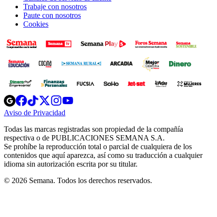
Trabaje con nosotros
Paute con nosotros
Cookies
Opens
Opens
Opens
Opens
Opens
in
in
in
in
in
Aviso de Privacidad
Opens
new
new
new
new
new
in
window
window
window
window
window
Todas las marcas registradas son propiedad de la compañía
new
respectiva o de PUBLICACIONES SEMANA S.A.
window
Se prohíbe la reproducción total o parcial de cualquiera de los
contenidos que aquí aparezca, así como su traducción a cualquier
idioma sin autorización escrita por su titular.
© 2026 Semana. Todos los derechos reservados.