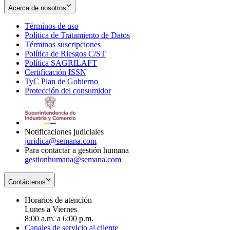
Acerca de nosotros
Términos de uso
Opens
Política de Tratamiento de Datos
in
Opens
Términos suscripciones
new
Opens
in
Política de Riesgos C/ST
window
in
Opens
new
Política SAGRILAFT
Opens
new
in
window
Certificación ISSN
Opens
in
window
new
TyC Plan de Gobierno
in
new
Opens
window
Protección del consumidor
new
window
in
Opens
window
new
in
window
new
window
Notificaciones judiciales
juridica@semana.com
Para contactar a gestión humana
gestionhumana@semana.com
Contáctenos
Horarios de atención
Lunes a Viernes
8:00 a.m. a 6:00 p.m.
Canales de servicio al cliente