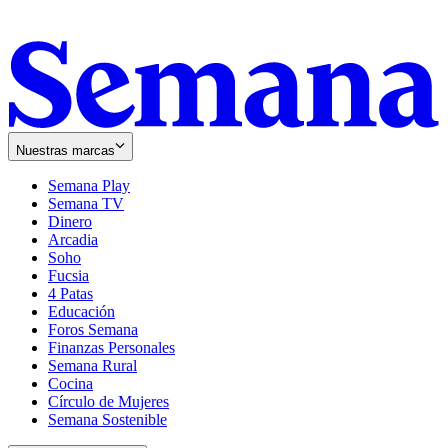
Nuestras marcas
Semana Play
Semana TV
Dinero
Arcadia
Soho
Opens
Fucsia
in
Opens
4 Patas
new
in
Educación
window
new
Foros Semana
window
Finanzas Personales
Semana Rural
Cocina
Círculo de Mujeres
Semana Sostenible