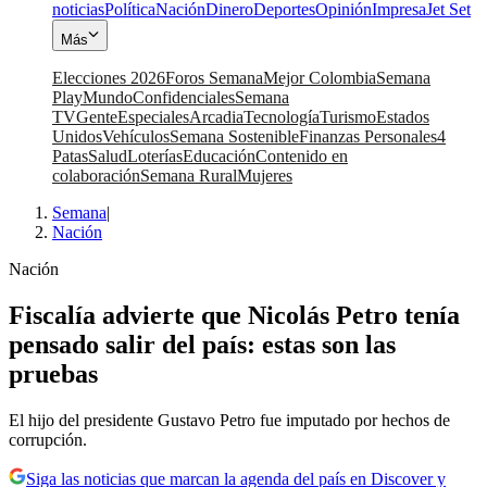
noticias
Política
Nación
Dinero
Deportes
Opinión
Impresa
Jet Set
Más
Elecciones 2026
Foros Semana
Mejor Colombia
Semana
Play
Mundo
Confidenciales
Semana
TV
Gente
Especiales
Arcadia
Tecnología
Turismo
Estados
Unidos
Vehículos
Semana Sostenible
Finanzas Personales
4
Patas
Salud
Loterías
Educación
Contenido en
colaboración
Semana Rural
Mujeres
Semana
|
Nación
Nación
Fiscalía advierte que Nicolás Petro tenía
pensado salir del país: estas son las
pruebas
El hijo del presidente Gustavo Petro fue imputado por hechos de
corrupción.
Siga las noticias que marcan la agenda del país en Discover y