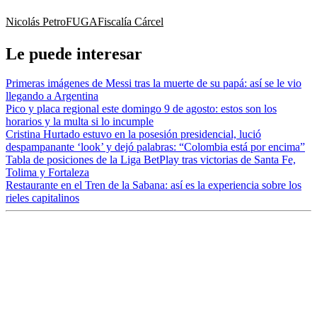
Nicolás Petro
FUGA
Fiscalía
Cárcel
Le puede interesar
Primeras imágenes de Messi tras la muerte de su papá: así se le vio
llegando a Argentina
Pico y placa regional este domingo 9 de agosto: estos son los
horarios y la multa si lo incumple
Cristina Hurtado estuvo en la posesión presidencial, lució
despampanante ‘look’ y dejó palabras: “Colombia está por encima”
Tabla de posiciones de la Liga BetPlay tras victorias de Santa Fe,
Tolima y Fortaleza
Restaurante en el Tren de la Sabana: así es la experiencia sobre los
rieles capitalinos