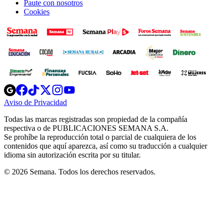
Paute con nosotros
Cookies
Opens
Opens
Opens
Opens
Opens
in
in
in
in
in
Aviso de Privacidad
Opens
new
new
new
new
new
in
window
window
window
window
window
Todas las marcas registradas son propiedad de la compañía
new
respectiva o de PUBLICACIONES SEMANA S.A.
window
Se prohíbe la reproducción total o parcial de cualquiera de los
contenidos que aquí aparezca, así como su traducción a cualquier
idioma sin autorización escrita por su titular.
© 2026 Semana. Todos los derechos reservados.