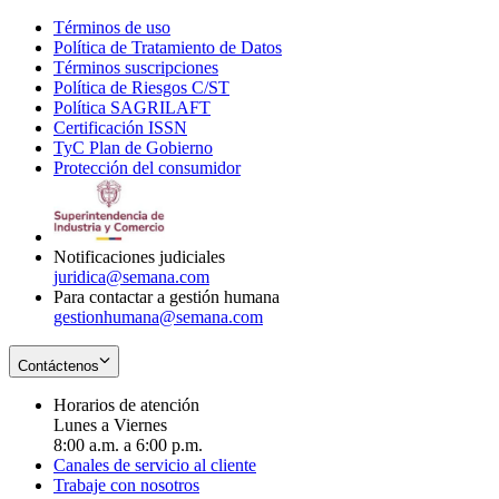
Términos de uso
Opens
Política de Tratamiento de Datos
in
Opens
Términos suscripciones
new
Opens
in
Política de Riesgos C/ST
window
in
Opens
new
Política SAGRILAFT
Opens
new
in
window
Certificación ISSN
Opens
in
window
new
TyC Plan de Gobierno
in
new
Opens
window
Protección del consumidor
new
window
in
Opens
window
new
in
window
new
window
Notificaciones judiciales
juridica@semana.com
Para contactar a gestión humana
gestionhumana@semana.com
Contáctenos
Horarios de atención
Lunes a Viernes
8:00 a.m. a 6:00 p.m.
Canales de servicio al cliente
Trabaje con nosotros