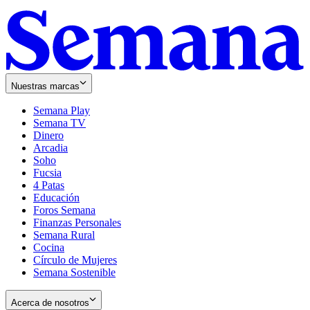
Nuestras marcas
Semana Play
Semana TV
Dinero
Arcadia
Soho
Opens
Fucsia
in
Opens
4 Patas
new
in
Educación
window
new
Foros Semana
window
Finanzas Personales
Semana Rural
Cocina
Círculo de Mujeres
Semana Sostenible
Acerca de nosotros