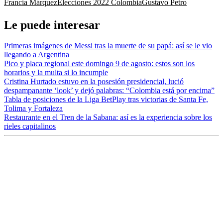
Francia Márquez
Elecciones 2022 Colombia
Gustavo Petro
Le puede interesar
Primeras imágenes de Messi tras la muerte de su papá: así se le vio
llegando a Argentina
Pico y placa regional este domingo 9 de agosto: estos son los
horarios y la multa si lo incumple
Cristina Hurtado estuvo en la posesión presidencial, lució
despampanante ‘look’ y dejó palabras: “Colombia está por encima”
Tabla de posiciones de la Liga BetPlay tras victorias de Santa Fe,
Tolima y Fortaleza
Restaurante en el Tren de la Sabana: así es la experiencia sobre los
rieles capitalinos