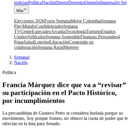
noticias
Política
Nación
Dinero
Deportes
Opinión
Impresa
Jet Set
Más
Elecciones 2026
Foros Semana
Mejor Colombia
Semana
Play
Mundo
Confidenciales
Semana
TV
Gente
Especiales
Arcadia
Tecnología
Turismo
Estados
Unidos
Vehículos
Semana Sostenible
Finanzas Personales
4
Patas
Salud
Loterías
Educación
Contenido en
colaboración
Semana Rural
Mujeres
Semana
|
Nación
Política
Francia Márquez dice que va a “revisar”
su participación en el Pacto Histórico,
por incumplimientos
La precandidata de Gustavo Petro se considera burlada porque su
movimiento, Soy porque Somos, no obtuvo la cuota de poder que le
ofrecían en la lista para Senado.