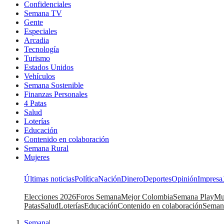
Confidenciales
Semana TV
Gente
Especiales
Arcadia
Tecnología
Turismo
Estados Unidos
Vehículos
Semana Sostenible
Finanzas Personales
4 Patas
Salud
Loterías
Educación
Contenido en colaboración
Semana Rural
Mujeres
Últimas noticias
Política
Nación
Dinero
Deportes
Opinión
Impresa
Elecciones 2026
Foros Semana
Mejor Colombia
Semana Play
Mu
Patas
Salud
Loterías
Educación
Contenido en colaboración
Seman
Semana
|