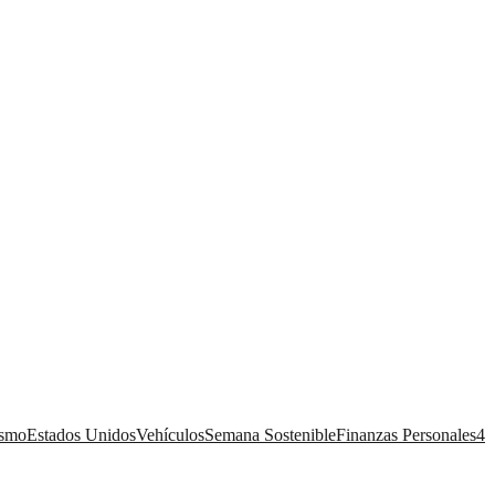
ismo
Estados Unidos
Vehículos
Semana Sostenible
Finanzas Personales
4