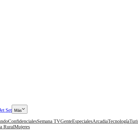
Jet Set
Más
ndo
Confidenciales
Semana TV
Gente
Especiales
Arcadia
Tecnología
Tur
a Rural
Mujeres