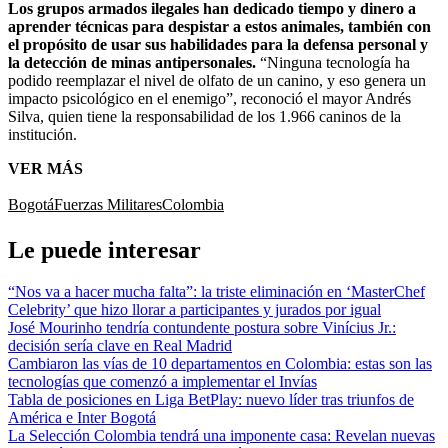
Los grupos armados ilegales han dedicado tiempo y dinero a
aprender técnicas para despistar a estos animales, también con
el propósito de usar sus habilidades para la defensa personal y
la detección de minas antipersonales.
“Ninguna tecnología ha
podido reemplazar el nivel de olfato de un canino, y eso genera un
impacto psicológico en el enemigo”, reconoció el mayor Andrés
Silva, quien tiene la responsabilidad de los 1.966 caninos de la
institución.
VER MÁS
Bogotá
Fuerzas Militares
Colombia
Le puede interesar
“Nos va a hacer mucha falta”: la triste eliminación en ‘MasterChef
Celebrity’ que hizo llorar a participantes y jurados por igual
José Mourinho tendría contundente postura sobre Vinícius Jr.:
decisión sería clave en Real Madrid
Cambiaron las vías de 10 departamentos en Colombia: estas son las
tecnologías que comenzó a implementar el Invías
Tabla de posiciones en Liga BetPlay: nuevo líder tras triunfos de
América e Inter Bogotá
La Selección Colombia tendrá una imponente casa: Revelan nuevas