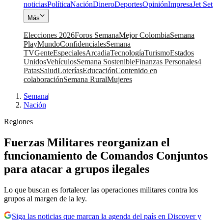
noticias
Política
Nación
Dinero
Deportes
Opinión
Impresa
Jet Set
Más
Elecciones 2026
Foros Semana
Mejor Colombia
Semana
Play
Mundo
Confidenciales
Semana
TV
Gente
Especiales
Arcadia
Tecnología
Turismo
Estados
Unidos
Vehículos
Semana Sostenible
Finanzas Personales
4
Patas
Salud
Loterías
Educación
Contenido en
colaboración
Semana Rural
Mujeres
Semana
|
Nación
Regiones
Fuerzas Militares reorganizan el
funcionamiento de Comandos Conjuntos
para atacar a grupos ilegales
Lo que buscan es fortalecer las operaciones militares contra los
grupos al margen de la ley.
Siga las noticias que marcan la agenda del país en Discover y