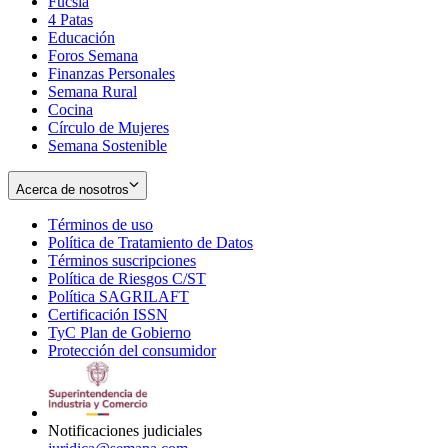
Fucsia
in
Opens
4 Patas
new
in
Educación
window
new
Foros Semana
window
Finanzas Personales
Semana Rural
Cocina
Círculo de Mujeres
Semana Sostenible
Acerca de nosotros
Términos de uso
Opens
Política de Tratamiento de Datos
in
Opens
Términos suscripciones
new
Opens
in
Política de Riesgos C/ST
window
in
Opens
new
Política SAGRILAFT
Opens
new
in
window
Certificación ISSN
Opens
in
window
new
TyC Plan de Gobierno
in
new
Opens
window
Protección del consumidor
new
window
in
Opens
window
new
in
window
new
window
Notificaciones judiciales