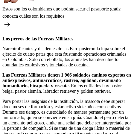
Estos son los colombianos que podrán sacar el pasaporte gratis:
conozca cuáles son los requisitos
Los perros de las Fuerzas Militares
Narcotraficantes y disidentes de las Farc pusieron la lupa sobre el
ejército de cuatro patas que está frustrando operaciones criminales
en Colombia. Solo con el olfato, los animales han descubierto
abundantes explosivos y toneladas de cocaína.
Las Fuerzas Militares tienen 1.966 soldados caninos expertos en
antiexplosivos, antinarcóticos, rastreo, agilidad, desminado
humanitario, búsqueda y rescate.
En los enfilados hay pastor
belga, pastor alemán, labrador retriever y golden retriever.
Para portar las insignias de la institución, la mascota debe superar
doce meses de formación y estar activo siete años consecutivos.
Durante ese tiempo, es custodiado de manera permanente por un
uniformado, quien se convierte en su guía. Cuando el perro detecta
un elemento peligroso, emite una señal que debe ser interpretada por
la persona de compañía. Si se trata de una droga ilícita o material de
guerra, está educado para acomodarse fijamente a un lado del