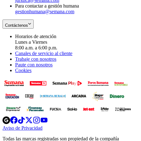
juridica@semana.com
Para contactar a gestión humana
gestionhumana@semana.com
Contáctenos
Horarios de atención
Lunes a Viernes
8:00 a.m. a 6:00 p.m.
Canales de servicio al cliente
Trabaje con nosotros
Paute con nosotros
Cookies
Opens
Opens
Opens
Opens
Opens
in
in
in
in
in
Aviso de Privacidad
Opens
new
new
new
new
new
in
window
window
window
window
window
Todas las marcas registradas son propiedad de la compañía
new