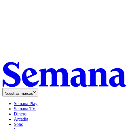
Nuestras marcas
Semana Play
Semana TV
Dinero
Arcadia
Soho
Opens