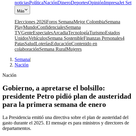
noticias
Política
Nación
Dinero
Deportes
Opinión
Impresa
Jet Set
Más
Elecciones 2026
Foros Semana
Mejor Colombia
Semana
Play
Mundo
Confidenciales
Semana
TV
Gente
Especiales
Arcadia
Tecnología
Turismo
Estados
Unidos
Vehículos
Semana Sostenible
Finanzas Personales
4
Patas
Salud
Loterías
Educación
Contenido en
colaboración
Semana Rural
Mujeres
Semana
|
Nación
Nación
Gobierno, a apretarse el bolsillo:
presidente Petro pidió plan de austeridad
para la primera semana de enero
La Presidencia emitió una directiva sobre el plan de austeridad del
gasto durante el 2025. El mensaje es para ministros y directores de
departamentos.