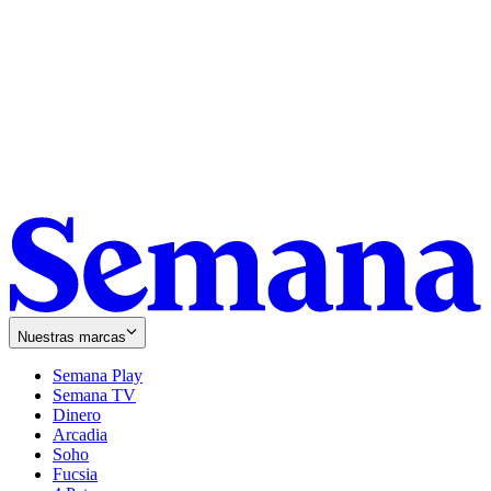
Nuestras marcas
Semana Play
Semana TV
Dinero
Arcadia
Soho
Opens
Fucsia
in
Opens