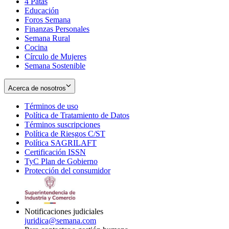
4 Patas
new
in
Educación
window
new
Foros Semana
window
Finanzas Personales
Semana Rural
Cocina
Círculo de Mujeres
Semana Sostenible
Acerca de nosotros
Términos de uso
Opens
Política de Tratamiento de Datos
in
Opens
Términos suscripciones
new
Opens
in
Política de Riesgos C/ST
window
in
Opens
new
Política SAGRILAFT
Opens
new
in
window
Certificación ISSN
Opens
in
window
new
TyC Plan de Gobierno
in
new
Opens
window
Protección del consumidor
new
window
in
Opens
window
new
in
window
new
window
Notificaciones judiciales
juridica@semana.com