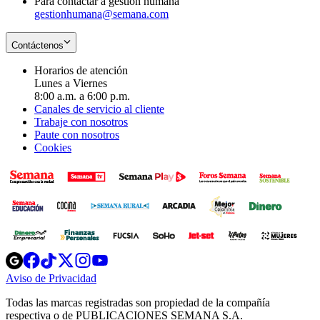
Para contactar a gestión humana
gestionhumana@semana.com
Contáctenos
Horarios de atención
Lunes a Viernes
8:00 a.m. a 6:00 p.m.
Canales de servicio al cliente
Trabaje con nosotros
Paute con nosotros
Cookies
Opens
Opens
Opens
Opens
Opens
in
in
in
in
in
Aviso de Privacidad
Opens
new
new
new
new
new
in
window
window
window
window
window
Todas las marcas registradas son propiedad de la compañía
new
respectiva o de PUBLICACIONES SEMANA S.A.
window