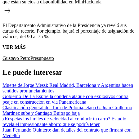
que están sujetos a disponibilidad en MinHacienda
El Departamento Administrativo de la Presidencia ya reveló sus
cartas de recorte. Por ejemplo, bajará el porcentaje de asignación de
viáticos, del 90 al 75 %.
VER MÁS
Gustavo Petro
Presupuesto
Le puede interesar
Muerte de Jorge Messi: Real Madrid, Barcelona y Argentina hacen
sentidos pronunciamientos
Gobierno De La Espriella condena ataque con explosivos contra
peaje en construcción en vía Panamericana
Clasificación general del Tour de Polonia, etapa 6: Juan Guillermo
Martínez sube y Santiago Buitrago baja
¿Respetas los límites de velocidad al conducir tu carro? Estudio
revela el impresionante ahorro que se podría tener
Juan Fernando Quintero: dan detalles del contrato que firmará con
Medellín