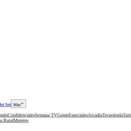
Jet Set
Más
ndo
Confidenciales
Semana TV
Gente
Especiales
Arcadia
Tecnología
Tur
a Rural
Mujeres