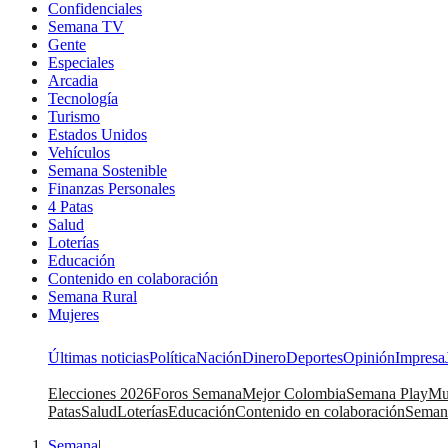
Confidenciales
Semana TV
Gente
Especiales
Arcadia
Tecnología
Turismo
Estados Unidos
Vehículos
Semana Sostenible
Finanzas Personales
4 Patas
Salud
Loterías
Educación
Contenido en colaboración
Semana Rural
Mujeres
Últimas noticias
Política
Nación
Dinero
Deportes
Opinión
Impresa
Elecciones 2026
Foros Semana
Mejor Colombia
Semana Play
Mu
Patas
Salud
Loterías
Educación
Contenido en colaboración
Seman
Semana
|