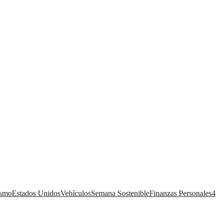
ismo
Estados Unidos
Vehículos
Semana Sostenible
Finanzas Personales
4