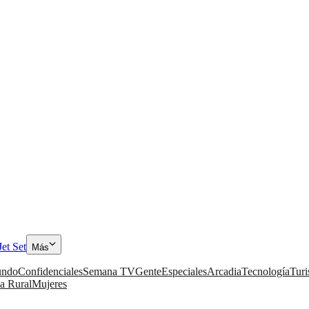
Jet Set
Más
ndo
Confidenciales
Semana TV
Gente
Especiales
Arcadia
Tecnología
Tur
a Rural
Mujeres