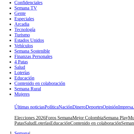
Confidenciales
Semana TV
Gente
Especiales
Arcadia
Tecnología
Turismo
Estados Unidos
Vehículos
Semana Sostenible
Finanzas Personales
4 Patas
Salud
Loterías
Educación
Contenido en colaboración
Semana Rural
Mujeres
Últimas noticias
Política
Nación
Dinero
Deportes
Opinión
Impresa
Elecciones 2026
Foros Semana
Mejor Colombia
Semana Play
Mu
Patas
Salud
Loterías
Educación
Contenido en colaboración
Seman
Semana
|