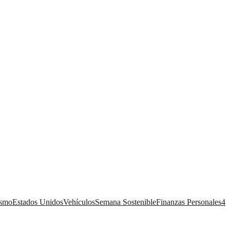
ismo
Estados Unidos
Vehículos
Semana Sostenible
Finanzas Personales
4