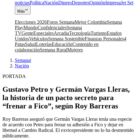
noticias
Política
Nación
Dinero
Deportes
Opinión
Impresa
Jet Set
Más
Elecciones 2026
Foros Semana
Mejor Colombia
Semana
Play
Mundo
Confidenciales
Semana
TV
Gente
Especiales
Arcadia
Tecnología
Turismo
Estados
Unidos
Vehículos
Semana Sostenible
Finanzas Personales
4
Patas
Salud
Loterías
Educación
Contenido en
colaboración
Semana Rural
Mujeres
Semana
|
Nación
PORTADA
Gustavo Petro y Germán Vargas Lleras,
la historia de un pacto secreto para
“frenar a Fico”, según Roy Barreras
Roy Barreras aseguró que Germán Vargas Lleras tenía una especie
de acuerdo con Petro para frenar su adhesión a Fico y dejar en
libertad a Cambio Radical. El exvicepresidente no lo ha desmentido
públicamente.