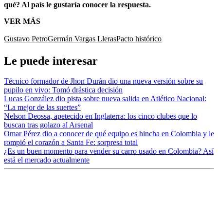
qué? Al país le gustaría conocer la respuesta.
VER MÁS
Gustavo Petro
Germán Vargas Lleras
Pacto histórico
Le puede interesar
Técnico formador de Jhon Durán dio una nueva versión sobre su
pupilo en vivo: Tomó drástica decisión
Lucas González dio pista sobre nueva salida en Atlético Nacional:
“La mejor de las suertes”
Nelson Deossa, apetecido en Inglaterra: los cinco clubes que lo
buscan tras golazo al Arsenal
Omar Pérez dio a conocer de qué equipo es hincha en Colombia y le
rompió el corazón a Santa Fe: sorpresa total
¿Es un buen momento para vender su carro usado en Colombia? Así
está el mercado actualmente