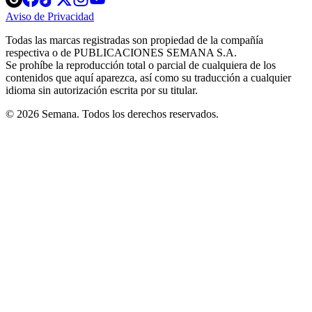
in
in
in
in
in
Aviso de Privacidad
Opens
new
new
new
new
new
in
window
window
window
window
window
Todas las marcas registradas son propiedad de la compañía
new
respectiva o de PUBLICACIONES SEMANA S.A.
window
Se prohíbe la reproducción total o parcial de cualquiera de los
contenidos que aquí aparezca, así como su traducción a cualquier
idioma sin autorización escrita por su titular.
© 2026 Semana. Todos los derechos reservados.