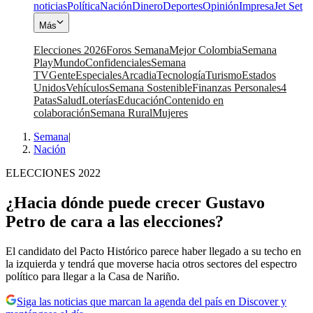
noticias
Política
Nación
Dinero
Deportes
Opinión
Impresa
Jet Set
Más
Elecciones 2026
Foros Semana
Mejor Colombia
Semana
Play
Mundo
Confidenciales
Semana
TV
Gente
Especiales
Arcadia
Tecnología
Turismo
Estados
Unidos
Vehículos
Semana Sostenible
Finanzas Personales
4
Patas
Salud
Loterías
Educación
Contenido en
colaboración
Semana Rural
Mujeres
Semana
|
Nación
ELECCIONES 2022
¿Hacia dónde puede crecer Gustavo
Petro de cara a las elecciones?
El candidato del Pacto Histórico parece haber llegado a su techo en
la izquierda y tendrá que moverse hacia otros sectores del espectro
político para llegar a la Casa de Nariño.
Siga las noticias que marcan la agenda del país en Discover y