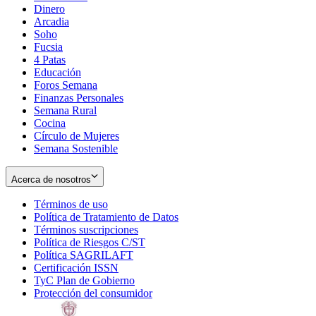
Dinero
Arcadia
Soho
Opens
Fucsia
in
Opens
4 Patas
new
in
Educación
window
new
Foros Semana
window
Finanzas Personales
Semana Rural
Cocina
Círculo de Mujeres
Semana Sostenible
Acerca de nosotros
Términos de uso
Opens
Política de Tratamiento de Datos
in
Opens
Términos suscripciones
new
Opens
in
Política de Riesgos C/ST
window
in
Opens
new
Política SAGRILAFT
Opens
new
in
window
Certificación ISSN
Opens
in
window
new
TyC Plan de Gobierno
in
new
Opens
window
Protección del consumidor
new
window
in
Opens
window
new
in