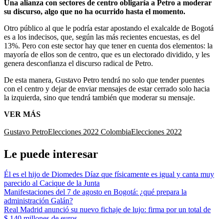
Una alianza con sectores de centro obligaría a Petro a moderar
su discurso, algo que no ha ocurrido hasta el momento.
Otro público al que le podría estar apostando el exalcalde de Bogotá
es a los indecisos, que, según las más recientes encuestas, es del
13%. Pero con este sector hay que tener en cuenta dos elementos: la
mayoría de ellos son de centro, que es un electorado dividido, y les
genera desconfianza el discurso radical de Petro.
De esta manera, Gustavo Petro tendrá no solo que tender puentes
con el centro y dejar de enviar mensajes de estar cerrado solo hacia
la izquierda, sino que tendrá también que moderar su mensaje.
VER MÁS
Gustavo Petro
Elecciones 2022 Colombia
Elecciones 2022
Le puede interesar
Él es el hijo de Diomedes Díaz que físicamente es igual y canta muy
parecido al Cacique de la Junta
Manifestaciones del 7 de agosto en Bogotá: ¿qué prepara la
administración Galán?
Real Madrid anunció su nuevo fichaje de lujo: firma por un total de
$ 140 millones de euros