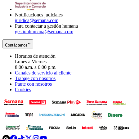
window
new
window
Notificaciones judiciales
juridica@semana.com
Para contactar a gestión humana
gestionhumana@semana.com
Contáctenos
Horarios de atención
Lunes a Viernes
8:00 a.m. a 6:00 p.m.
Canales de servicio al cliente
Trabaje con nosotros
Paute con nosotros
Cookies
Opens
Opens
Opens
Opens
Opens