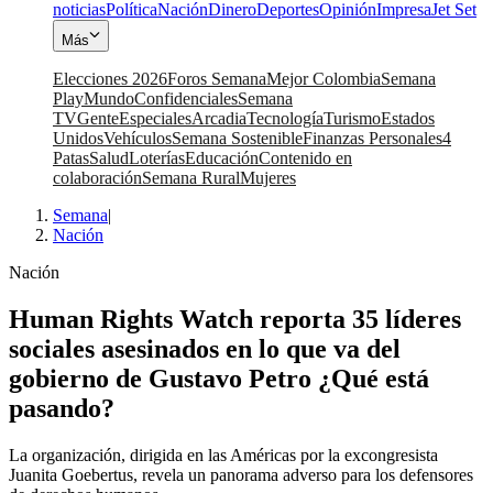
noticias
Política
Nación
Dinero
Deportes
Opinión
Impresa
Jet Set
Más
Elecciones 2026
Foros Semana
Mejor Colombia
Semana
Play
Mundo
Confidenciales
Semana
TV
Gente
Especiales
Arcadia
Tecnología
Turismo
Estados
Unidos
Vehículos
Semana Sostenible
Finanzas Personales
4
Patas
Salud
Loterías
Educación
Contenido en
colaboración
Semana Rural
Mujeres
Semana
|
Nación
Nación
Human Rights Watch reporta 35 líderes
sociales asesinados en lo que va del
gobierno de Gustavo Petro ¿Qué está
pasando?
La organización, dirigida en las Américas por la excongresista
Juanita Goebertus, revela un panorama adverso para los defensores