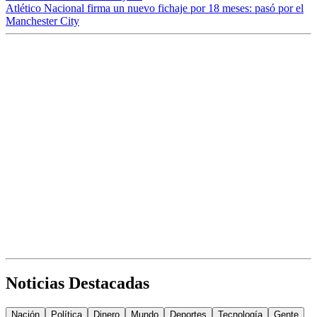
Atlético Nacional firma un nuevo fichaje por 18 meses: pasó por el
Manchester City
Noticias Destacadas
Nación
Política
Dinero
Mundo
Deportes
Tecnología
Gente