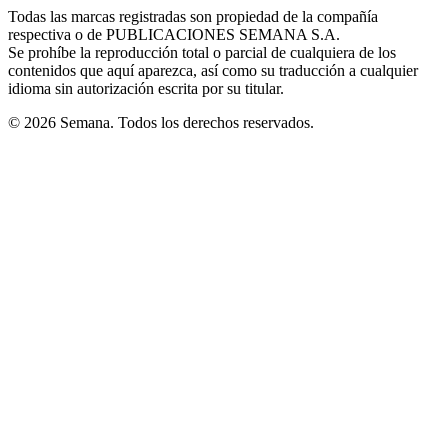
in
window
window
window
window
window
Todas las marcas registradas son propiedad de la compañía
new
respectiva o de PUBLICACIONES SEMANA S.A.
window
Se prohíbe la reproducción total o parcial de cualquiera de los
contenidos que aquí aparezca, así como su traducción a cualquier
idioma sin autorización escrita por su titular.
© 2026 Semana. Todos los derechos reservados.