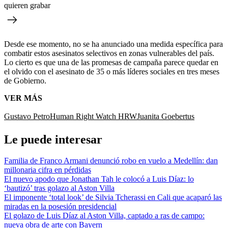
quieren grabar
Desde ese momento, no se ha anunciado una medida específica para
combatir estos asesinatos selectivos en zonas vulnerables del país.
Lo cierto es que una de las promesas de campaña parece quedar en
el olvido con el asesinato de 35 o más líderes sociales en tres meses
de Gobierno.
VER MÁS
Gustavo Petro
Human Right Watch HRW
Juanita Goebertus
Le puede interesar
Familia de Franco Armani denunció robo en vuelo a Medellín: dan
millonaria cifra en pérdidas
El nuevo apodo que Jonathan Tah le colocó a Luis Díaz: lo
‘bautizó’ tras golazo al Aston Villa
El imponente ‘total look’ de Silvia Tcherassi en Cali que acaparó las
miradas en la posesión presidencial
El golazo de Luis Díaz al Aston Villa, captado a ras de campo:
nueva obra de arte con Bayern