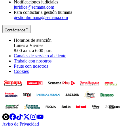
Notificaciones judiciales
juridica@semana.com
Para contactar a gestión humana
gestionhumana@semana.com
Contáctenos
Horarios de atención
Lunes a Viernes
8:00 a.m. a 6:00 p.m.
Canales de servicio al cliente
Trabaje con nosotros
Paute con nosotros
Cookies
Opens
Opens
Opens
Opens
Opens
in
in
in
in
in
Aviso de Privacidad
Opens
new
new
new
new
new