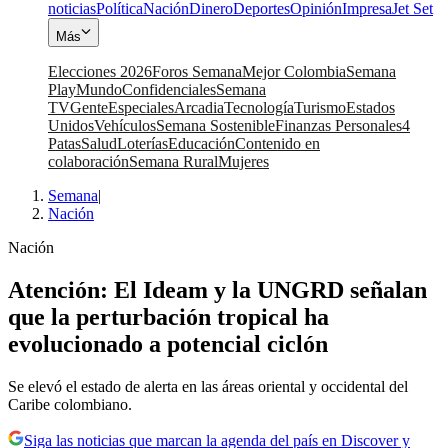
noticias
Política
Nación
Dinero
Deportes
Opinión
Impresa
Jet Set
Más
Elecciones 2026
Foros Semana
Mejor Colombia
Semana
Play
Mundo
Confidenciales
Semana
TV
Gente
Especiales
Arcadia
Tecnología
Turismo
Estados
Unidos
Vehículos
Semana Sostenible
Finanzas Personales
4
Patas
Salud
Loterías
Educación
Contenido en
colaboración
Semana Rural
Mujeres
Semana
|
Nación
Nación
Atención: El Ideam y la UNGRD señalan
que la perturbación tropical ha
evolucionado a potencial ciclón
Se elevó el estado de alerta en las áreas oriental y occidental del
Caribe colombiano.
Siga las noticias que marcan la agenda del país en Discover y