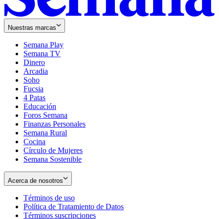
Nuestras marcas
Semana Play
Semana TV
Dinero
Arcadia
Soho
Opens
Fucsia
in
Opens
4 Patas
new
in
Educación
window
new
Foros Semana
window
Finanzas Personales
Semana Rural
Cocina
Círculo de Mujeres
Semana Sostenible
Acerca de nosotros
Términos de uso
Opens
Política de Tratamiento de Datos
in
Opens
Términos suscripciones
new
Opens
in