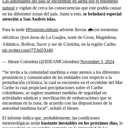
Las autoridades del país se encuentran en alerta por el fenómeno
natural
y vigilan de cerca las consecuencias que este podría causar
en las diferentes zonas del país. Junto a esto,
se brindará especial
atención a San Andrés islas.
Para la tarde
#PronósticoIdeam
advierte lluvias 🌧️con tormentas
eléctricas ⛈️en áreas de La Guajira, norte de Cesar, Magdalena,
Atlántico, Bolívar, Sucre y sur de Córdoba, en la región Caribe.
pic.twitter.com/j7TJnDXt40
— Ideam Colombia (@IDEAMColombia)
November 3, 2024
“Se invita a la comunidad marítima a estar atentos a los diferentes
pronósticos y comunicados de las entidades con respecto a la
perturbación ciclónica, la cual se encuentra en el occidente del Mar
Caribe lo cual propiciará precipitaciones sobre el Caribe
colombiano, se sugiere mantener medidas de seguridad en
actividades náuticas y movilización de embarcaciones que se
encuentran en la zona, de acuerdo con las disposiciones de la
autoridad marítima local”, señaló el Ideam.
El informe indica que, probablemente, las condiciones
meteorológicas serán
bastante inestables en los próximos días,
lo