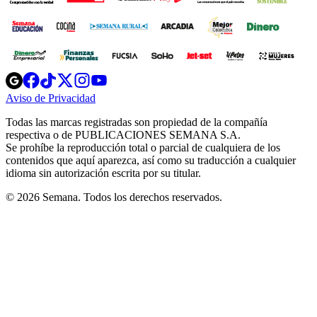
Opens
Opens
Opens
Opens
Opens
in
in
in
in
in
Aviso de Privacidad
Opens
new
new
new
new
new
in
window
window
window
window
window
Todas las marcas registradas son propiedad de la compañía
new
respectiva o de PUBLICACIONES SEMANA S.A.
window
Se prohíbe la reproducción total o parcial de cualquiera de los
contenidos que aquí aparezca, así como su traducción a cualquier
idioma sin autorización escrita por su titular.
© 2026 Semana. Todos los derechos reservados.