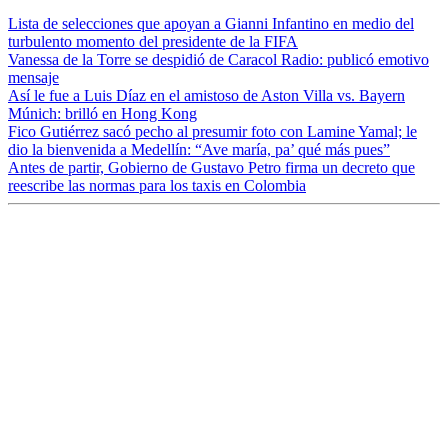
Lista de selecciones que apoyan a Gianni Infantino en medio del
turbulento momento del presidente de la FIFA
Vanessa de la Torre se despidió de Caracol Radio: publicó emotivo
mensaje
Así le fue a Luis Díaz en el amistoso de Aston Villa vs. Bayern
Múnich: brilló en Hong Kong
Fico Gutiérrez sacó pecho al presumir foto con Lamine Yamal; le
dio la bienvenida a Medellín: “Ave maría, pa’ qué más pues”
Antes de partir, Gobierno de Gustavo Petro firma un decreto que
reescribe las normas para los taxis en Colombia