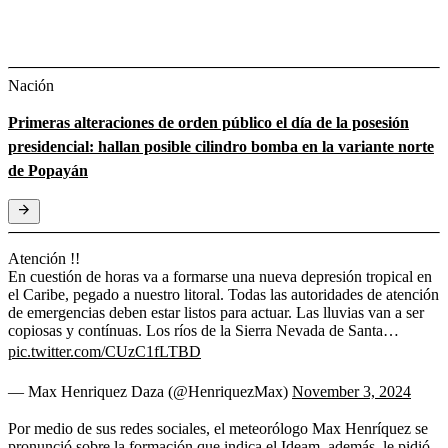
Nación
Primeras alteraciones de orden público el día de la posesión
presidencial: hallan posible cilindro bomba en la variante norte
de Popayán
Atención !!
En cuestión de horas va a formarse una nueva depresión tropical en
el Caribe, pegado a nuestro litoral. Todas las autoridades de atención
de emergencias deben estar listos para actuar. Las lluvias van a ser
copiosas y contínuas. Los ríos de la Sierra Nevada de Santa…
pic.twitter.com/CUzC1fLTBD
— Max Henriquez Daza (@HenriquezMax)
November 3, 2024
Por medio de sus redes sociales, el meteorólogo Max Henríquez se
pronunció sobre la formación que indica el Ideam, además, le pidió