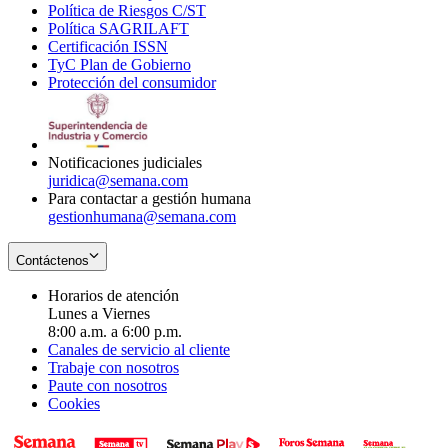
Política de Riesgos C/ST
window
in
Opens
new
Política SAGRILAFT
Opens
new
in
window
Certificación ISSN
Opens
in
window
new
TyC Plan de Gobierno
in
new
Opens
window
Protección del consumidor
new
window
in
Opens
window
new
in
window
new
window
Notificaciones judiciales
juridica@semana.com
Para contactar a gestión humana
gestionhumana@semana.com
Contáctenos
Horarios de atención
Lunes a Viernes
8:00 a.m. a 6:00 p.m.
Canales de servicio al cliente
Trabaje con nosotros
Paute con nosotros
Cookies