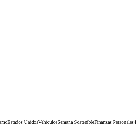
ismo
Estados Unidos
Vehículos
Semana Sostenible
Finanzas Personales
4