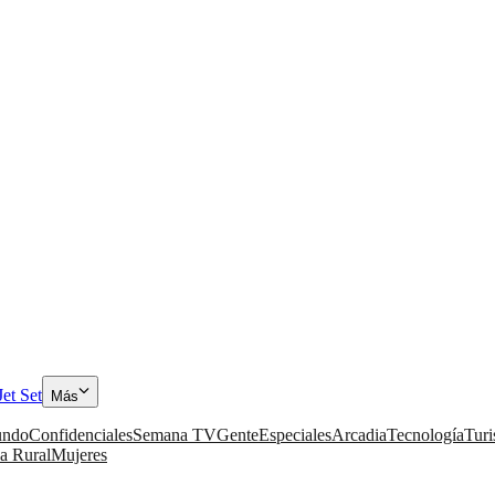
Jet Set
Más
ndo
Confidenciales
Semana TV
Gente
Especiales
Arcadia
Tecnología
Tur
a Rural
Mujeres