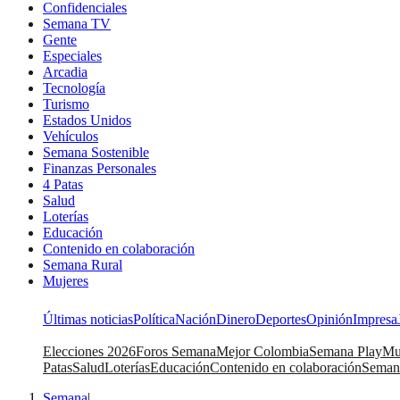
Confidenciales
Semana TV
Gente
Especiales
Arcadia
Tecnología
Turismo
Estados Unidos
Vehículos
Semana Sostenible
Finanzas Personales
4 Patas
Salud
Loterías
Educación
Contenido en colaboración
Semana Rural
Mujeres
Últimas noticias
Política
Nación
Dinero
Deportes
Opinión
Impresa
Elecciones 2026
Foros Semana
Mejor Colombia
Semana Play
Mu
Patas
Salud
Loterías
Educación
Contenido en colaboración
Seman
Semana
|