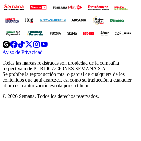
Opens
Opens
Opens
Opens
Opens
in
in
in
in
in
Aviso de Privacidad
Opens
new
new
new
new
new
in
window
window
window
window
window
Todas las marcas registradas son propiedad de la compañía
new
respectiva o de PUBLICACIONES SEMANA S.A.
window
Se prohíbe la reproducción total o parcial de cualquiera de los
contenidos que aquí aparezca, así como su traducción a cualquier
idioma sin autorización escrita por su titular.
© 2026 Semana. Todos los derechos reservados.