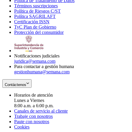
Política de Tratamiento de Datos
in
Opens
Términos suscripciones
new
Opens
in
Política de Riesgos C/ST
window
in
Opens
new
Política SAGRILAFT
Opens
new
in
window
Certificación ISSN
Opens
in
window
new
TyC Plan de Gobierno
in
new
Opens
window
Protección del consumidor
new
window
in
Opens
window
new
in
window
new
window
Notificaciones judiciales
juridica@semana.com
Para contactar a gestión humana
gestionhumana@semana.com
Contáctenos
Horarios de atención
Lunes a Viernes
8:00 a.m. a 6:00 p.m.
Canales de servicio al cliente
Trabaje con nosotros
Paute con nosotros
Cookies