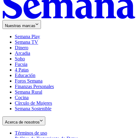
Nuestras marcas
Semana Play
Semana TV
Dinero
Arcadia
Soho
Opens
Fucsia
in
Opens
4 Patas
new
in
Educación
window
new
Foros Semana
window
Finanzas Personales
Semana Rural
Cocina
Círculo de Mujeres
Semana Sostenible
Acerca de nosotros
Términos de uso
Opens