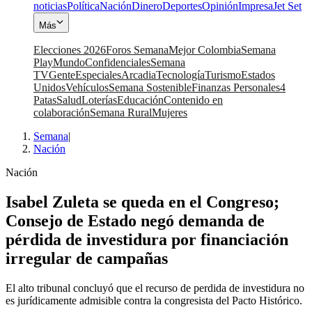
noticias
Política
Nación
Dinero
Deportes
Opinión
Impresa
Jet Set
Más
Elecciones 2026
Foros Semana
Mejor Colombia
Semana
Play
Mundo
Confidenciales
Semana
TV
Gente
Especiales
Arcadia
Tecnología
Turismo
Estados
Unidos
Vehículos
Semana Sostenible
Finanzas Personales
4
Patas
Salud
Loterías
Educación
Contenido en
colaboración
Semana Rural
Mujeres
Semana
|
Nación
Nación
Isabel Zuleta se queda en el Congreso;
Consejo de Estado negó demanda de
pérdida de investidura por financiación
irregular de campañas
El alto tribunal concluyó que el recurso de perdida de investidura no
es jurídicamente admisible contra la congresista del Pacto Histórico.