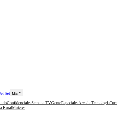
Jet Set
Más
ndo
Confidenciales
Semana TV
Gente
Especiales
Arcadia
Tecnología
Tur
a Rural
Mujeres