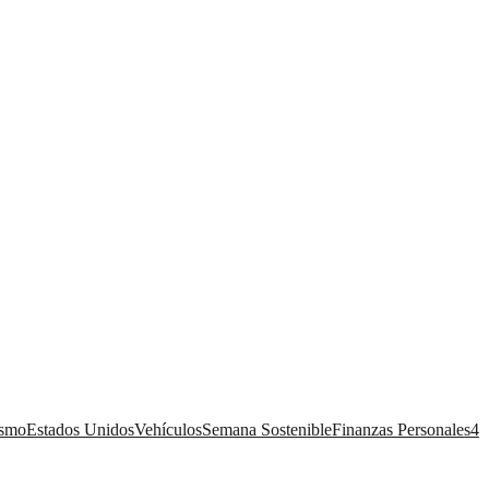
ismo
Estados Unidos
Vehículos
Semana Sostenible
Finanzas Personales
4