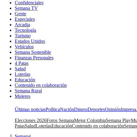
Confidenciales
Semana TV
Gente
Especiales
Arcadia
Tecnología
Turismo
Estados Unidos
Vehículos
Semana Sostenible
Finanzas Personales
4 Patas
Salud
Loterías
Educación
Contenido en colaboración
Semana Rural
Mujeres
Últimas noticias
Política
Nación
Dinero
Deportes
Opinión
Impresa
Elecciones 2026
Foros Semana
Mejor Colombia
Semana Play
Mu
Patas
Salud
Loterías
Educación
Contenido en colaboración
Seman
Semana
|