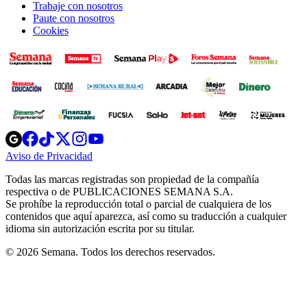
Trabaje con nosotros
Paute con nosotros
Cookies
Opens
Opens
Opens
Opens
Opens
in
in
in
in
in
Aviso de Privacidad
Opens
new
new
new
new
new
in
window
window
window
window
window
Todas las marcas registradas son propiedad de la compañía
new
respectiva o de PUBLICACIONES SEMANA S.A.
window
Se prohíbe la reproducción total o parcial de cualquiera de los
contenidos que aquí aparezca, así como su traducción a cualquier
idioma sin autorización escrita por su titular.
© 2026 Semana. Todos los derechos reservados.