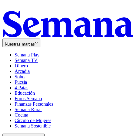
Nuestras marcas
Semana Play
Semana TV
Dinero
Arcadia
Soho
Opens
Fucsia
in
Opens
4 Patas
new
in
Educación
window
new
Foros Semana
window
Finanzas Personales
Semana Rural
Cocina
Círculo de Mujeres
Semana Sostenible