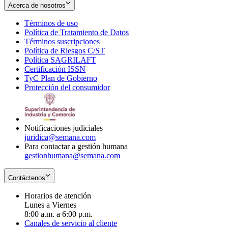
Acerca de nosotros
Términos de uso
Opens
Política de Tratamiento de Datos
in
Opens
Términos suscripciones
new
Opens
in
Política de Riesgos C/ST
window
in
Opens
new
Política SAGRILAFT
Opens
new
in
window
Certificación ISSN
Opens
in
window
new
TyC Plan de Gobierno
in
new
Opens
window
Protección del consumidor
new
window
in
Opens
window
new
in
window
new
window
Notificaciones judiciales
juridica@semana.com
Para contactar a gestión humana
gestionhumana@semana.com
Contáctenos
Horarios de atención
Lunes a Viernes
8:00 a.m. a 6:00 p.m.
Canales de servicio al cliente