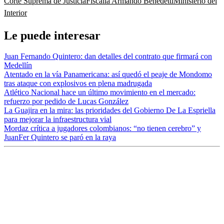
Corte Suprema de Justicia
Fiscalía
Armando Benedetti
Ministerio del
Interior
Le puede interesar
Juan Fernando Quintero: dan detalles del contrato que firmará con
Medellín
Atentado en la vía Panamericana: así quedó el peaje de Mondomo
tras ataque con explosivos en plena madrugada
Atlético Nacional hace un último movimiento en el mercado:
refuerzo por pedido de Lucas González
La Guajira en la mira: las prioridades del Gobierno De La Espriella
para mejorar la infraestructura vial
Mordaz crítica a jugadores colombianos: “no tienen cerebro” y
JuanFer Quintero se paró en la raya