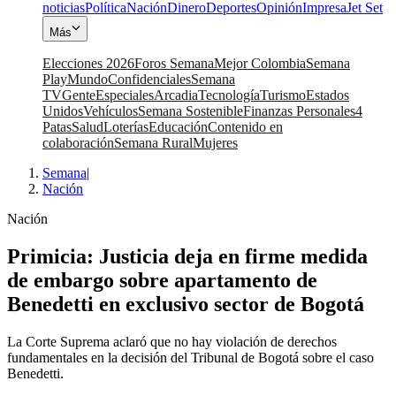
noticias
Política
Nación
Dinero
Deportes
Opinión
Impresa
Jet Set
Más
Elecciones 2026
Foros Semana
Mejor Colombia
Semana
Play
Mundo
Confidenciales
Semana
TV
Gente
Especiales
Arcadia
Tecnología
Turismo
Estados
Unidos
Vehículos
Semana Sostenible
Finanzas Personales
4
Patas
Salud
Loterías
Educación
Contenido en
colaboración
Semana Rural
Mujeres
Semana
|
Nación
Nación
Primicia: Justicia deja en firme medida
de embargo sobre apartamento de
Benedetti en exclusivo sector de Bogotá
La Corte Suprema aclaró que no hay violación de derechos
fundamentales en la decisión del Tribunal de Bogotá sobre el caso
Benedetti.