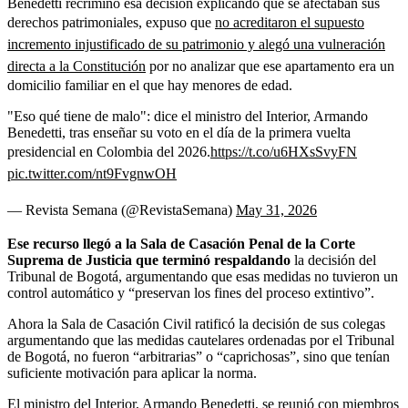
Benedetti recriminó esa decisión explicando que se afectaban sus
derechos patrimoniales, expuso que
no acreditaron el supuesto
incremento injustificado de su patrimonio y alegó una vulneración
directa a la Constitución
por no analizar que ese apartamento era un
domicilio familiar en el que hay menores de edad.
"Eso qué tiene de malo": dice el ministro del Interior, Armando
Benedetti, tras enseñar su voto en el día de la primera vuelta
presidencial en Colombia del 2026.
https://t.co/u6HXsSvyFN
pic.twitter.com/nt9FvgnwOH
— Revista Semana (@RevistaSemana)
May 31, 2026
Ese recurso llegó a la Sala de Casación Penal de la Corte
Suprema de Justicia que terminó respaldando
la decisión del
Tribunal de Bogotá, argumentando que esas medidas no tuvieron un
control automático y “preservan los fines del proceso extintivo”.
Ahora la Sala de Casación Civil ratificó la decisión de sus colegas
argumentando que las medidas cautelares ordenadas por el Tribunal
de Bogotá, no fueron “arbitrarias” o “caprichosas”, sino que tenían
suficiente motivación para aplicar la norma.
El ministro del Interior, Armando Benedetti, se reunió con miembros