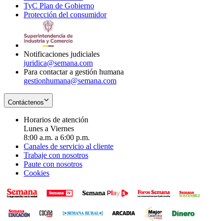
TyC Plan de Gobierno
in
new
Opens
window
Protección del consumidor
new
window
in
Opens
window
new
in
window
new
window
Notificaciones judiciales
juridica@semana.com
Para contactar a gestión humana
gestionhumana@semana.com
Contáctenos
Horarios de atención
Lunes a Viernes
8:00 a.m. a 6:00 p.m.
Canales de servicio al cliente
Trabaje con nosotros
Paute con nosotros
Cookies