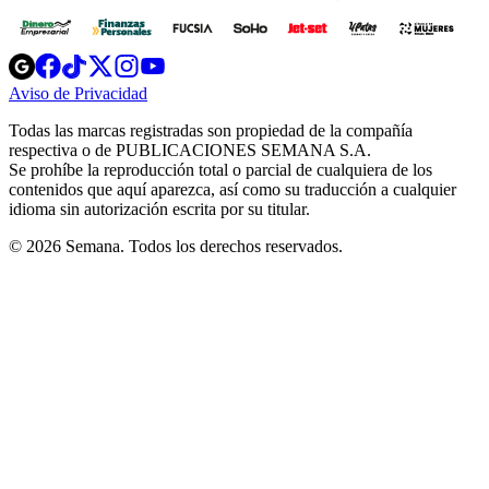
Opens
Opens
Opens
Opens
Opens
in
in
in
in
in
Aviso de Privacidad
Opens
new
new
new
new
new
in
window
window
window
window
window
Todas las marcas registradas son propiedad de la compañía
new
respectiva o de PUBLICACIONES SEMANA S.A.
window
Se prohíbe la reproducción total o parcial de cualquiera de los
contenidos que aquí aparezca, así como su traducción a cualquier
idioma sin autorización escrita por su titular.
© 2026 Semana. Todos los derechos reservados.