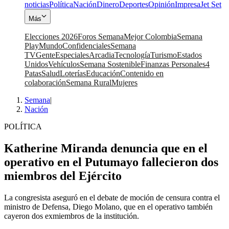
noticias
Política
Nación
Dinero
Deportes
Opinión
Impresa
Jet Set
Más
Elecciones 2026
Foros Semana
Mejor Colombia
Semana
Play
Mundo
Confidenciales
Semana
TV
Gente
Especiales
Arcadia
Tecnología
Turismo
Estados
Unidos
Vehículos
Semana Sostenible
Finanzas Personales
4
Patas
Salud
Loterías
Educación
Contenido en
colaboración
Semana Rural
Mujeres
Semana
|
Nación
POLÍTICA
Katherine Miranda denuncia que en el
operativo en el Putumayo fallecieron dos
miembros del Ejército
La congresista aseguró en el debate de moción de censura contra el
ministro de Defensa, Diego Molano, que en el operativo también
cayeron dos exmiembros de la institución.