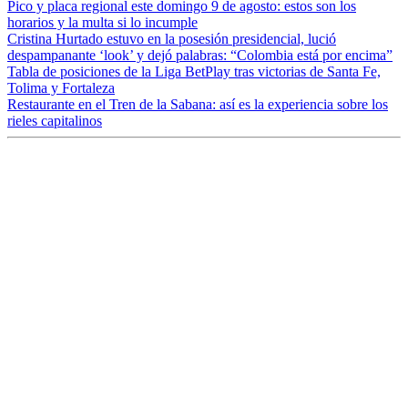
Pico y placa regional este domingo 9 de agosto: estos son los
horarios y la multa si lo incumple
Cristina Hurtado estuvo en la posesión presidencial, lució
despampanante ‘look’ y dejó palabras: “Colombia está por encima”
Tabla de posiciones de la Liga BetPlay tras victorias de Santa Fe,
Tolima y Fortaleza
Restaurante en el Tren de la Sabana: así es la experiencia sobre los
rieles capitalinos