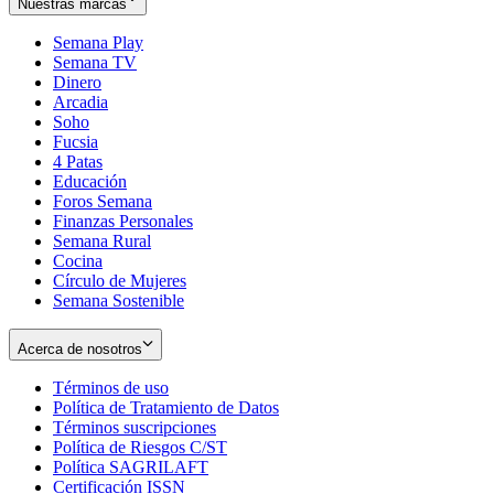
Nuestras marcas
Semana Play
Semana TV
Dinero
Arcadia
Soho
Opens
Fucsia
in
Opens
4 Patas
new
in
Educación
window
new
Foros Semana
window
Finanzas Personales
Semana Rural
Cocina
Círculo de Mujeres
Semana Sostenible
Acerca de nosotros
Términos de uso
Opens
Política de Tratamiento de Datos
in
Opens
Términos suscripciones
new
Opens
in
Política de Riesgos C/ST
window
in
Opens
new
Política SAGRILAFT
Opens
new
in
window
Certificación ISSN
Opens
in
window
new