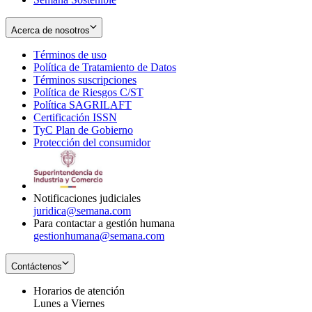
Acerca de nosotros
Términos de uso
Opens
Política de Tratamiento de Datos
in
Opens
Términos suscripciones
new
Opens
in
Política de Riesgos C/ST
window
in
Opens
new
Política SAGRILAFT
Opens
new
in
window
Certificación ISSN
Opens
in
window
new
TyC Plan de Gobierno
in
new
Opens
window
Protección del consumidor
new
window
in
Opens
window
new
in
window
new
window
Notificaciones judiciales
juridica@semana.com
Para contactar a gestión humana
gestionhumana@semana.com
Contáctenos
Horarios de atención
Lunes a Viernes