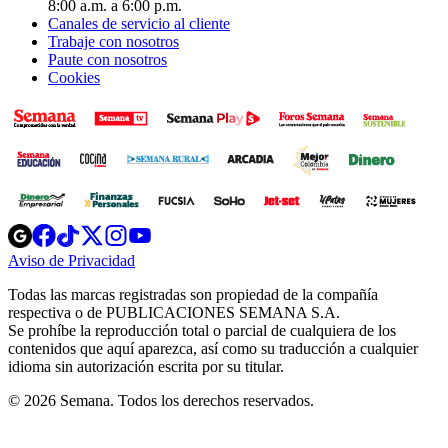
8:00 a.m. a 6:00 p.m.
Canales de servicio al cliente
Trabaje con nosotros
Paute con nosotros
Cookies
Opens
Opens
Opens
Opens
Opens
in
in
in
in
in
Aviso de Privacidad
Opens
new
new
new
new
new
in
window
window
window
window
window
Todas las marcas registradas son propiedad de la compañía
new
respectiva o de PUBLICACIONES SEMANA S.A.
window
Se prohíbe la reproducción total o parcial de cualquiera de los
contenidos que aquí aparezca, así como su traducción a cualquier
idioma sin autorización escrita por su titular.
© 2026 Semana. Todos los derechos reservados.