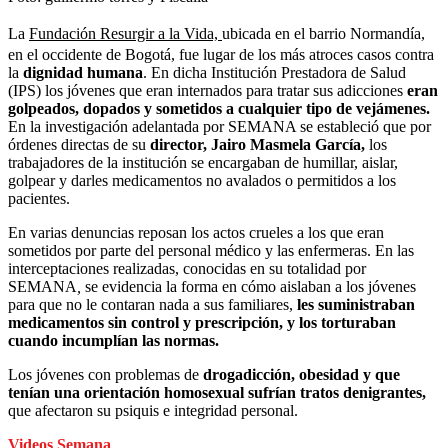
La
Fundación Resurgir a la Vida,
ubicada en el barrio Normandía,
en el occidente de Bogotá, fue lugar de los más atroces casos contra
la
dignidad humana
. En dicha Institución Prestadora de Salud
(IPS) los jóvenes que eran internados para tratar sus adicciones
eran
golpeados, dopados y sometidos a cualquier tipo de vejámenes.
En la investigación adelantada por SEMANA se estableció que por
órdenes directas de su
director, Jairo Masmela García,
los
trabajadores de la institución se encargaban de humillar, aislar,
golpear y darles medicamentos no avalados o permitidos a los
pacientes.
En varias denuncias reposan los actos crueles a los que eran
sometidos por parte del personal médico y las enfermeras. En las
interceptaciones realizadas, conocidas en su totalidad por
SEMANA
,
se evidencia la forma en cómo aislaban a los jóvenes
para que no le contaran nada a sus familiares,
les suministraban
medicamentos sin control y prescripción, y los torturaban
cuando incumplían las normas.
Los jóvenes con problemas de
drogadicción, obesidad y que
tenían una orientación homosexual sufrían tratos denigrantes,
que afectaron su psiquis e integridad personal.
Videos Semana