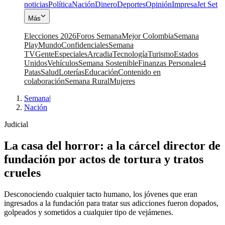
noticias
Política
Nación
Dinero
Deportes
Opinión
Impresa
Jet Set
Más
Elecciones 2026
Foros Semana
Mejor Colombia
Semana
Play
Mundo
Confidenciales
Semana
TV
Gente
Especiales
Arcadia
Tecnología
Turismo
Estados
Unidos
Vehículos
Semana Sostenible
Finanzas Personales
4
Patas
Salud
Loterías
Educación
Contenido en
colaboración
Semana Rural
Mujeres
Semana
|
Nación
Judicial
La casa del horror: a la cárcel director de
fundación por actos de tortura y tratos
crueles
Desconociendo cualquier tacto humano, los jóvenes que eran
ingresados a la fundación para tratar sus adicciones fueron dopados,
golpeados y sometidos a cualquier tipo de vejámenes.