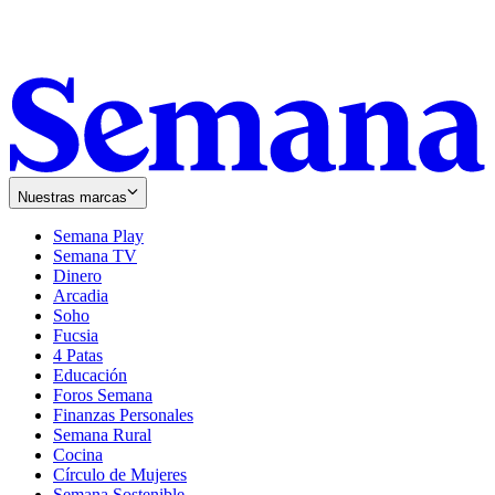
Nuestras marcas
Semana Play
Semana TV
Dinero
Arcadia
Soho
Opens
Fucsia
in
Opens
4 Patas
new
in
Educación
window
new
Foros Semana
window
Finanzas Personales
Semana Rural
Cocina
Círculo de Mujeres
Semana Sostenible