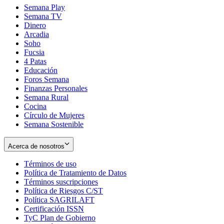
Semana Play
Semana TV
Dinero
Arcadia
Soho
Opens
Fucsia
in
Opens
4 Patas
new
in
Educación
window
new
Foros Semana
window
Finanzas Personales
Semana Rural
Cocina
Círculo de Mujeres
Semana Sostenible
Acerca de nosotros
Términos de uso
Opens
Política de Tratamiento de Datos
in
Opens
Términos suscripciones
new
Opens
in
Política de Riesgos C/ST
window
in
Opens
new
Política SAGRILAFT
Opens
new
in
window
Certificación ISSN
Opens
in
window
new
TyC Plan de Gobierno
in
new
Opens
window