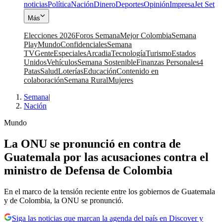
noticias
Política
Nación
Dinero
Deportes
Opinión
Impresa
Jet Set
Más
Elecciones 2026
Foros Semana
Mejor Colombia
Semana
Play
Mundo
Confidenciales
Semana
TV
Gente
Especiales
Arcadia
Tecnología
Turismo
Estados
Unidos
Vehículos
Semana Sostenible
Finanzas Personales
4
Patas
Salud
Loterías
Educación
Contenido en
colaboración
Semana Rural
Mujeres
Semana
|
Nación
Mundo
La ONU se pronunció en contra de
Guatemala por las acusaciones contra el
ministro de Defensa de Colombia
En el marco de la tensión reciente entre los gobiernos de Guatemala
y de Colombia, la ONU se pronunció.
Siga las noticias que marcan la agenda del país en Discover y