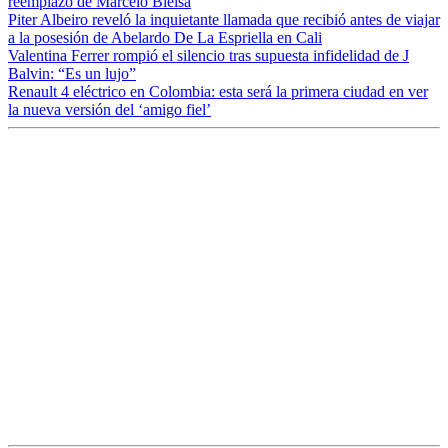
reemplazo de Marcelo Bielsa
Piter Albeiro reveló la inquietante llamada que recibió antes de viajar
a la posesión de Abelardo De La Espriella en Cali
Valentina Ferrer rompió el silencio tras supuesta infidelidad de J
Balvin: “Es un lujo”
Renault 4 eléctrico en Colombia: esta será la primera ciudad en ver
la nueva versión del ‘amigo fiel’