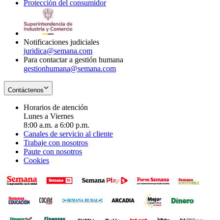
Protección del consumidor
new
window
in
Opens
window
new
in
window
new
window
Notificaciones judiciales
juridica@semana.com
Para contactar a gestión humana
gestionhumana@semana.com
Contáctenos
Horarios de atención
Lunes a Viernes
8:00 a.m. a 6:00 p.m.
Canales de servicio al cliente
Trabaje con nosotros
Paute con nosotros
Cookies