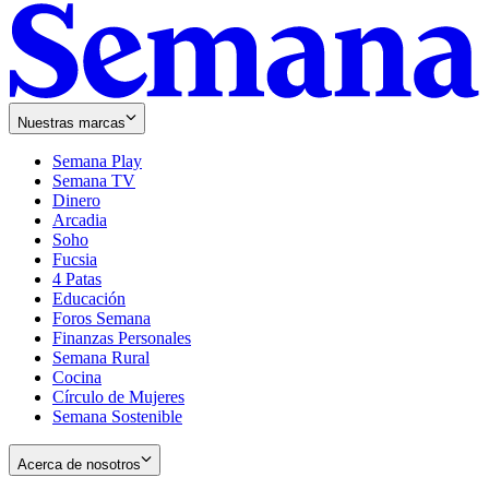
Nuestras marcas
Semana Play
Semana TV
Dinero
Arcadia
Soho
Opens
Fucsia
in
Opens
4 Patas
new
in
Educación
window
new
Foros Semana
window
Finanzas Personales
Semana Rural
Cocina
Círculo de Mujeres
Semana Sostenible
Acerca de nosotros