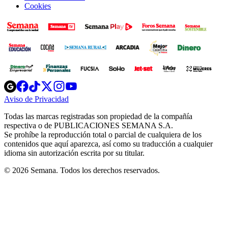
Cookies
Opens
Opens
Opens
Opens
Opens
in
in
in
in
in
Aviso de Privacidad
Opens
new
new
new
new
new
in
window
window
window
window
window
Todas las marcas registradas son propiedad de la compañía
new
respectiva o de PUBLICACIONES SEMANA S.A.
window
Se prohíbe la reproducción total o parcial de cualquiera de los
contenidos que aquí aparezca, así como su traducción a cualquier
idioma sin autorización escrita por su titular.
© 2026 Semana. Todos los derechos reservados.