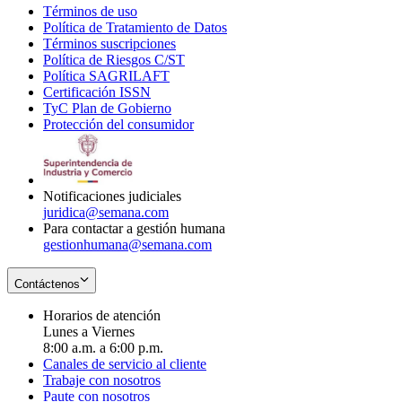
Términos de uso
Opens
Política de Tratamiento de Datos
in
Opens
Términos suscripciones
new
Opens
in
Política de Riesgos C/ST
window
in
Opens
new
Política SAGRILAFT
Opens
new
in
window
Certificación ISSN
Opens
in
window
new
TyC Plan de Gobierno
in
new
Opens
window
Protección del consumidor
new
window
in
Opens
window
new
in
window
new
window
Notificaciones judiciales
juridica@semana.com
Para contactar a gestión humana
gestionhumana@semana.com
Contáctenos
Horarios de atención
Lunes a Viernes
8:00 a.m. a 6:00 p.m.
Canales de servicio al cliente
Trabaje con nosotros
Paute con nosotros