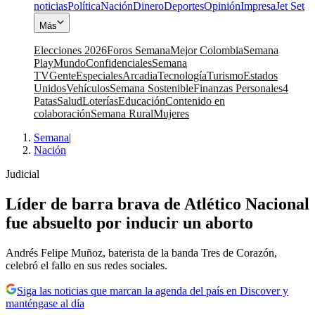
noticias
Política
Nación
Dinero
Deportes
Opinión
Impresa
Jet Set
Más
Elecciones 2026
Foros Semana
Mejor Colombia
Semana
Play
Mundo
Confidenciales
Semana
TV
Gente
Especiales
Arcadia
Tecnología
Turismo
Estados
Unidos
Vehículos
Semana Sostenible
Finanzas Personales
4
Patas
Salud
Loterías
Educación
Contenido en
colaboración
Semana Rural
Mujeres
Semana
|
Nación
Judicial
Líder de barra brava de Atlético Nacional
fue absuelto por inducir un aborto
Andrés Felipe Muñoz, baterista de la banda Tres de Corazón,
celebró el fallo en sus redes sociales.
Siga las noticias que marcan la agenda del país en Discover y
manténgase al día