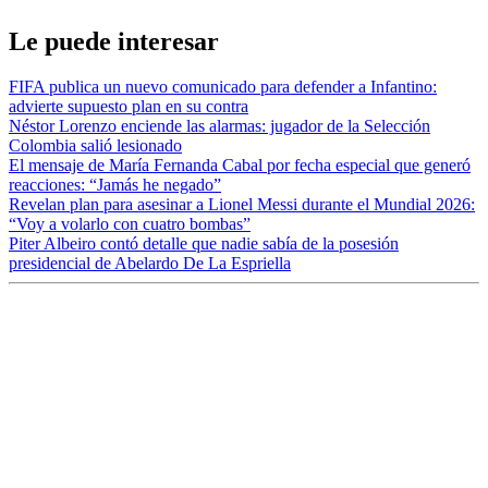
Le puede interesar
FIFA publica un nuevo comunicado para defender a Infantino:
advierte supuesto plan en su contra
Néstor Lorenzo enciende las alarmas: jugador de la Selección
Colombia salió lesionado
El mensaje de María Fernanda Cabal por fecha especial que generó
reacciones: “Jamás he negado”
Revelan plan para asesinar a Lionel Messi durante el Mundial 2026:
“Voy a volarlo con cuatro bombas”
Piter Albeiro contó detalle que nadie sabía de la posesión
presidencial de Abelardo De La Espriella