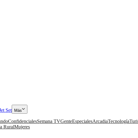
Jet Set
Más
ndo
Confidenciales
Semana TV
Gente
Especiales
Arcadia
Tecnología
Tur
a Rural
Mujeres