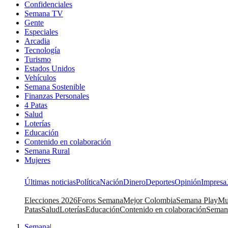
Confidenciales
Semana TV
Gente
Especiales
Arcadia
Tecnología
Turismo
Estados Unidos
Vehículos
Semana Sostenible
Finanzas Personales
4 Patas
Salud
Loterías
Educación
Contenido en colaboración
Semana Rural
Mujeres
Últimas noticias
Política
Nación
Dinero
Deportes
Opinión
Impresa
Elecciones 2026
Foros Semana
Mejor Colombia
Semana Play
Mu
Patas
Salud
Loterías
Educación
Contenido en colaboración
Seman
Semana
|