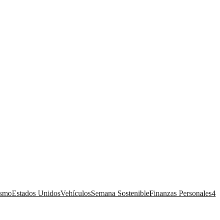
ismo
Estados Unidos
Vehículos
Semana Sostenible
Finanzas Personales
4