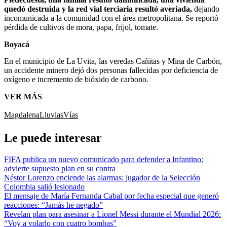
quedó destruida y la red vial terciaria resultó averiada,
dejando
incomunicada a la comunidad con el área metropolitana. Se reportó
pérdida de cultivos de mora, papa, frijol, tomate.
Boyacá
En el municipio de La Uvita, las veredas Cañitas y Mina de Carbón,
un accidente minero dejó dos personas fallecidas por deficiencia de
oxígeno e incremento de bióxido de carbono.
VER MÁS
Magdalena
Lluvias
Vías
Le puede interesar
FIFA publica un nuevo comunicado para defender a Infantino:
advierte supuesto plan en su contra
Néstor Lorenzo enciende las alarmas: jugador de la Selección
Colombia salió lesionado
El mensaje de María Fernanda Cabal por fecha especial que generó
reacciones: “Jamás he negado”
Revelan plan para asesinar a Lionel Messi durante el Mundial 2026:
“Voy a volarlo con cuatro bombas”