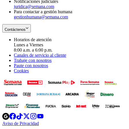
Notificaciones judiciales
juridica@semana.com
Para contactar a gestión humana
gestionhumana@semana.com
Contáctenos
Horarios de atención
Lunes a Viernes
8:00 a.m. a 6:00 p.m.
Canales de servicio al cliente
Trabaje con nosotros
Paute con nosotros
Cookies
Opens
Opens
Opens
Opens
Opens
in
in
in
in
in
Aviso de Privacidad
Opens
new
new
new
new
new
in