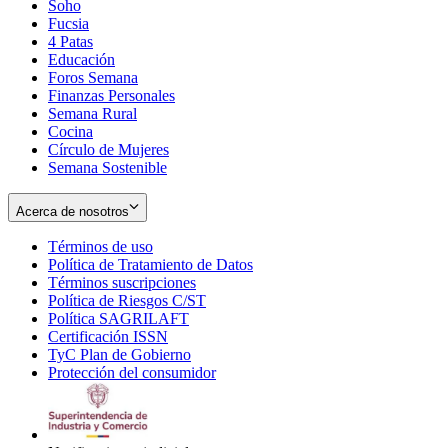
Soho
Opens
Fucsia
in
Opens
4 Patas
new
in
Educación
window
new
Foros Semana
window
Finanzas Personales
Semana Rural
Cocina
Círculo de Mujeres
Semana Sostenible
Acerca de nosotros
Términos de uso
Opens
Política de Tratamiento de Datos
in
Opens
Términos suscripciones
new
Opens
in
Política de Riesgos C/ST
window
in
Opens
new
Política SAGRILAFT
Opens
new
in
window
Certificación ISSN
Opens
in
window
new
TyC Plan de Gobierno
in
new
Opens
window
Protección del consumidor
new
window
in
Opens
window
new
in
window
new
window