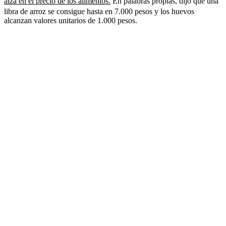
alza en el precio de los alimentos.
En palabras propias, dijo que una
libra de arroz se consigue hasta en 7.000 pesos y los huevos
alcanzan valores unitarios de 1.000 pesos.