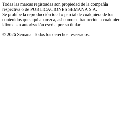
window
window
window
window
window
Todas las marcas registradas son propiedad de la compañía
new
respectiva o de PUBLICACIONES SEMANA S.A.
window
Se prohíbe la reproducción total o parcial de cualquiera de los
contenidos que aquí aparezca, así como su traducción a cualquier
idioma sin autorización escrita por su titular.
© 2026 Semana. Todos los derechos reservados.