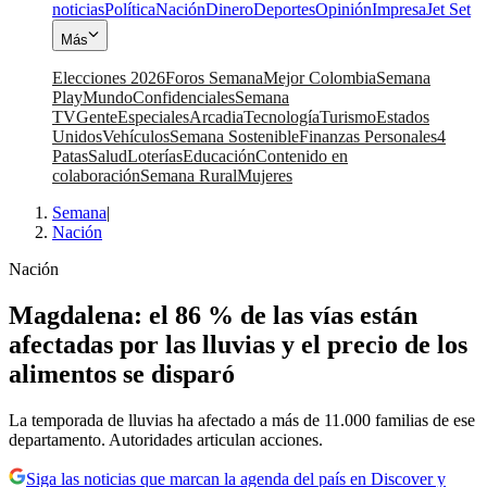
noticias
Política
Nación
Dinero
Deportes
Opinión
Impresa
Jet Set
Más
Elecciones 2026
Foros Semana
Mejor Colombia
Semana
Play
Mundo
Confidenciales
Semana
TV
Gente
Especiales
Arcadia
Tecnología
Turismo
Estados
Unidos
Vehículos
Semana Sostenible
Finanzas Personales
4
Patas
Salud
Loterías
Educación
Contenido en
colaboración
Semana Rural
Mujeres
Semana
|
Nación
Nación
Magdalena: el 86 % de las vías están
afectadas por las lluvias y el precio de los
alimentos se disparó
La temporada de lluvias ha afectado a más de 11.000 familias de ese
departamento. Autoridades articulan acciones.
Siga las noticias que marcan la agenda del país en Discover y