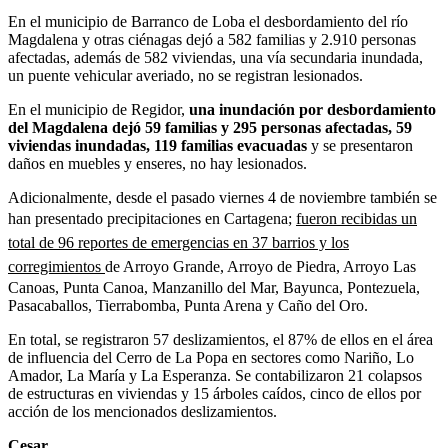
En el municipio de Barranco de Loba el desbordamiento del río
Magdalena y otras ciénagas dejó a 582 familias y 2.910 personas
afectadas, además de 582 viviendas, una vía secundaria inundada,
un puente vehicular averiado, no se registran lesionados.
En el municipio de Regidor,
una inundación por desbordamiento
del Magdalena dejó 59 familias y 295 personas afectadas, 59
viviendas inundadas, 119 familias evacuadas
y se presentaron
daños en muebles y enseres, no hay lesionados.
Adicionalmente, desde el pasado viernes 4 de noviembre también se
han presentado precipitaciones en Cartagena;
fueron recibidas un
total de 96 reportes de emergencias en 37 barrios y los
corregimientos
de Arroyo Grande, Arroyo de Piedra, Arroyo Las
Canoas, Punta Canoa, Manzanillo del Mar, Bayunca, Pontezuela,
Pasacaballos, Tierrabomba, Punta Arena y Caño del Oro.
En total, se registraron 57 deslizamientos, el 87% de ellos en el área
de influencia del Cerro de La Popa en sectores como Nariño, Lo
Amador, La María y La Esperanza. Se contabilizaron 21 colapsos
de estructuras en viviendas y 15 árboles caídos, cinco de ellos por
acción de los mencionados deslizamientos.
Cesar