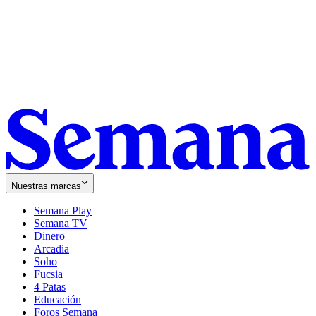
Nuestras marcas
Semana Play
Semana TV
Dinero
Arcadia
Soho
Opens
Fucsia
in
Opens
4 Patas
new
in
Educación
window
new
Foros Semana
window