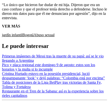
“Lo único que hicieron fue dudar de mi hija. Dijeron que era un
caso confuso y que el profesor tenía derecho a defenderse. Incluso le
dieron mis datos para que él me denunciara por agresión”, dijo en la
entrevista.
VER MÁS
jardín infantil
Bogotá
Abuso sexual
Le puede interesar
Primeras imágenes de Messi tras la muerte de su papá: así se le vio
llegando a Argentina
Pico y placa regional este domingo 9 de agosto: estos son los
horarios y la multa si lo incumple
Cristina Hurtado estuvo en la posesión presidencial, lució
despampanante ‘look’ y dejó palabras: “Colombia está por encima”
Tabla de posiciones de la Liga BetPlay tras victorias de Santa Fe,
Tolima y Fortaleza
Restaurante en el Tren de la Sabana: así es la experiencia sobre los
rieles capitalinos