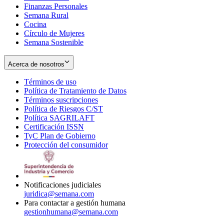
Finanzas Personales
Semana Rural
Cocina
Círculo de Mujeres
Semana Sostenible
Acerca de nosotros
Términos de uso
Opens
Política de Tratamiento de Datos
in
Opens
Términos suscripciones
new
Opens
in
Política de Riesgos C/ST
window
in
Opens
new
Política SAGRILAFT
Opens
new
in
window
Certificación ISSN
Opens
in
window
new
TyC Plan de Gobierno
in
new
Opens
window
Protección del consumidor
new
window
in
Opens
window
new
in
window
new
window
Notificaciones judiciales
juridica@semana.com
Para contactar a gestión humana
gestionhumana@semana.com