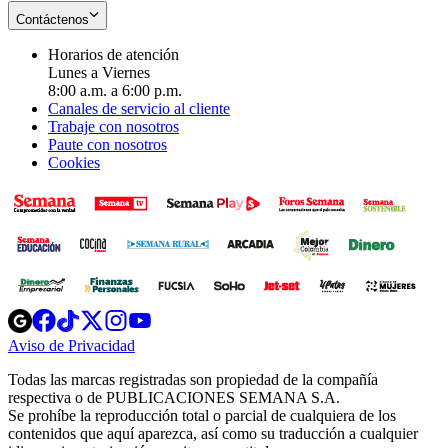
Contáctenos
Horarios de atención
Lunes a Viernes
8:00 a.m. a 6:00 p.m.
Canales de servicio al cliente
Trabaje con nosotros
Paute con nosotros
Cookies
Opens
Opens
Opens
Opens
Opens
in
in
in
in
in
Aviso de Privacidad
Opens
new
new
new
new
new
in
window
window
window
window
window
Todas las marcas registradas son propiedad de la compañía
new
respectiva o de PUBLICACIONES SEMANA S.A.
window
Se prohíbe la reproducción total o parcial de cualquiera de los
contenidos que aquí aparezca, así como su traducción a cualquier