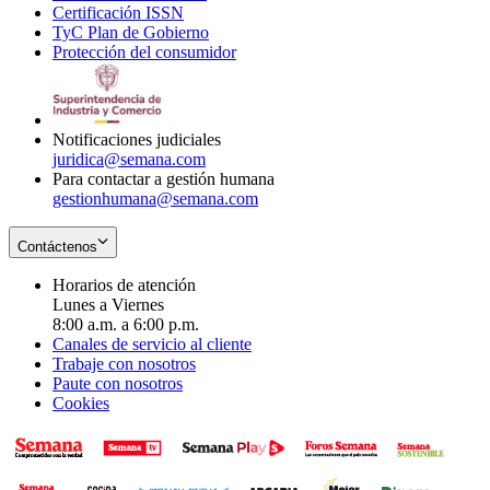
Certificación ISSN
Opens
in
window
new
TyC Plan de Gobierno
in
new
Opens
window
Protección del consumidor
new
window
in
Opens
window
new
in
window
new
window
Notificaciones judiciales
juridica@semana.com
Para contactar a gestión humana
gestionhumana@semana.com
Contáctenos
Horarios de atención
Lunes a Viernes
8:00 a.m. a 6:00 p.m.
Canales de servicio al cliente
Trabaje con nosotros
Paute con nosotros
Cookies