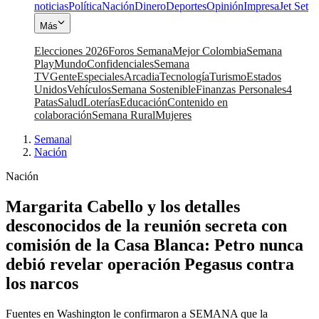
noticias
Política
Nación
Dinero
Deportes
Opinión
Impresa
Jet Set
Más
Elecciones 2026
Foros Semana
Mejor Colombia
Semana
Play
Mundo
Confidenciales
Semana
TV
Gente
Especiales
Arcadia
Tecnología
Turismo
Estados
Unidos
Vehículos
Semana Sostenible
Finanzas Personales
4
Patas
Salud
Loterías
Educación
Contenido en
colaboración
Semana Rural
Mujeres
Semana
|
Nación
Nación
Margarita Cabello y los detalles
desconocidos de la reunión secreta con
comisión de la Casa Blanca: Petro nunca
debió revelar operación Pegasus contra
los narcos
Fuentes en Washington le confirmaron a SEMANA que la