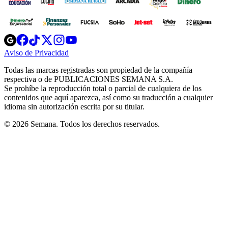
Opens
Opens
Opens
Opens
Opens
in
in
in
in
in
Aviso de Privacidad
Opens
new
new
new
new
new
in
window
window
window
window
window
Todas las marcas registradas son propiedad de la compañía
new
respectiva o de PUBLICACIONES SEMANA S.A.
window
Se prohíbe la reproducción total o parcial de cualquiera de los
contenidos que aquí aparezca, así como su traducción a cualquier
idioma sin autorización escrita por su titular.
© 2026 Semana. Todos los derechos reservados.