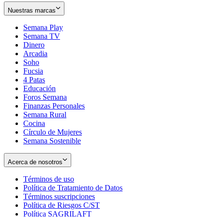
Nuestras marcas
Semana Play
Semana TV
Dinero
Arcadia
Soho
Opens
Fucsia
in
Opens
4 Patas
new
in
Educación
window
new
Foros Semana
window
Finanzas Personales
Semana Rural
Cocina
Círculo de Mujeres
Semana Sostenible
Acerca de nosotros
Términos de uso
Opens
Política de Tratamiento de Datos
in
Opens
Términos suscripciones
new
Opens
in
Política de Riesgos C/ST
window
in
Opens
new
Política SAGRILAFT
Opens
new
in
window