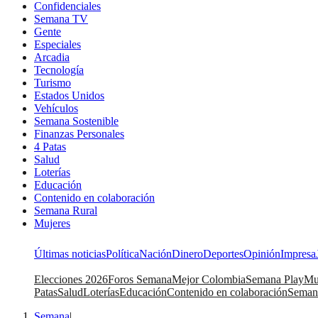
Confidenciales
Semana TV
Gente
Especiales
Arcadia
Tecnología
Turismo
Estados Unidos
Vehículos
Semana Sostenible
Finanzas Personales
4 Patas
Salud
Loterías
Educación
Contenido en colaboración
Semana Rural
Mujeres
Últimas noticias
Política
Nación
Dinero
Deportes
Opinión
Impresa
Elecciones 2026
Foros Semana
Mejor Colombia
Semana Play
Mu
Patas
Salud
Loterías
Educación
Contenido en colaboración
Seman
Semana
|