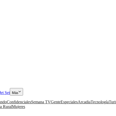
Jet Set
Más
ndo
Confidenciales
Semana TV
Gente
Especiales
Arcadia
Tecnología
Tur
a Rural
Mujeres