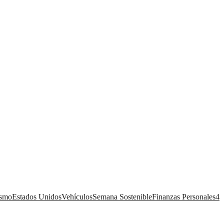
ismo
Estados Unidos
Vehículos
Semana Sostenible
Finanzas Personales
4