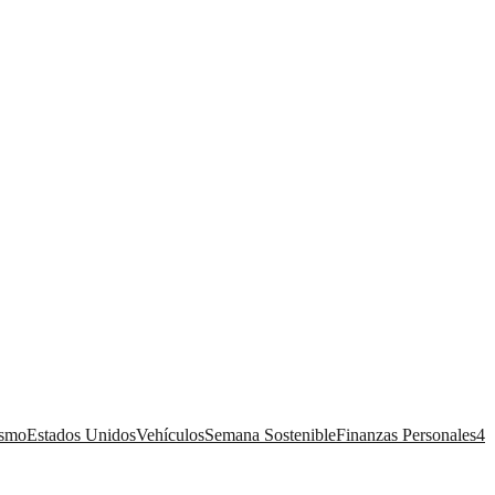
ismo
Estados Unidos
Vehículos
Semana Sostenible
Finanzas Personales
4