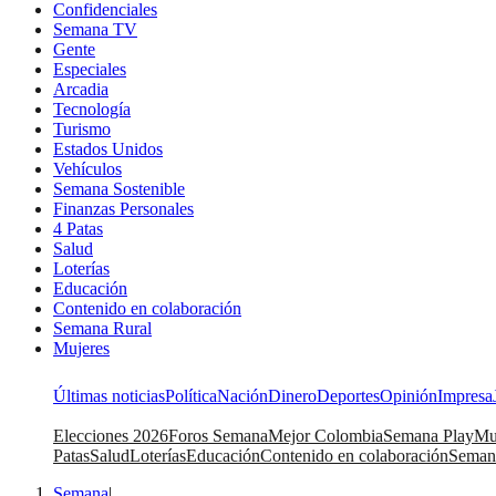
Confidenciales
Semana TV
Gente
Especiales
Arcadia
Tecnología
Turismo
Estados Unidos
Vehículos
Semana Sostenible
Finanzas Personales
4 Patas
Salud
Loterías
Educación
Contenido en colaboración
Semana Rural
Mujeres
Últimas noticias
Política
Nación
Dinero
Deportes
Opinión
Impresa
Elecciones 2026
Foros Semana
Mejor Colombia
Semana Play
Mu
Patas
Salud
Loterías
Educación
Contenido en colaboración
Seman
Semana
|